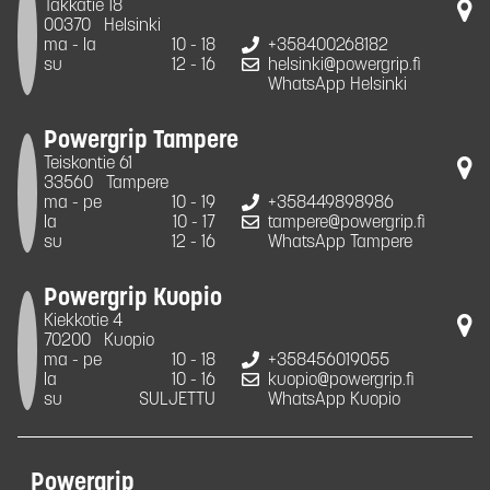
Takkatie 18
00370
Helsinki
ma - la
10 - 18
+358400268182
su
12 - 16
helsinki@powergrip.fi
WhatsApp Helsinki
Powergrip Tampere
Teiskontie 61
33560
Tampere
ma - pe
10 - 19
+358449898986
la
10 - 17
tampere@powergrip.fi
su
12 - 16
WhatsApp Tampere
Powergrip Kuopio
Kiekkotie 4
70200
Kuopio
ma - pe
10 - 18
+358456019055
la
10 - 16
kuopio@powergrip.fi
su
SULJETTU
WhatsApp Kuopio
Powergrip