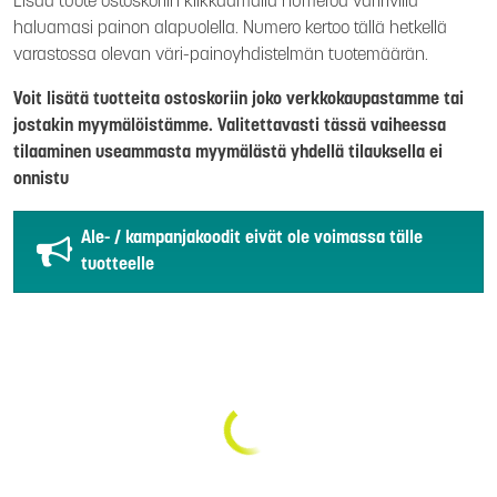
Lisää tuote ostoskoriin klikkaamalla numeroa väririvillä
haluamasi painon alapuolella. Numero kertoo tällä hetkellä
varastossa olevan väri-painoyhdistelmän tuotemäärän.
Voit lisätä tuotteita ostoskoriin joko verkkokaupastamme tai
jostakin myymälöistämme. Valitettavasti tässä vaiheessa
tilaaminen useammasta myymälästä yhdellä tilauksella ei
onnistu
Ale- / kampanjakoodit eivät ole voimassa tälle
tuotteelle