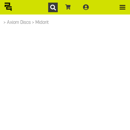
Axiom Discs
Midarit