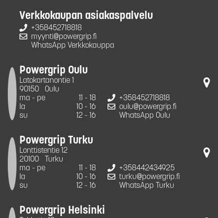
Verkkokaupan asiakaspalvelu
+358452718818
myynti@powergrip.fi
WhatsApp Verkkokauppa
Powergrip Oulu
Latokartanontie 1
90150
Oulu
ma - pe
11 - 18
+358452718818
la
10 - 16
oulu@powergrip.fi
su
12 - 16
WhatsApp Oulu
Powergrip Turku
Lonttistentie 12
20100
Turku
ma - pe
11 - 18
+358442434925
la
10 - 16
turku@powergrip.fi
su
12 - 16
WhatsApp Turku
Powergrip Helsinki