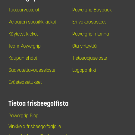
Tuotearvostelut
Powergrip Buyback
Pelaajien suosikkikiekot
Eri vakausasteet
Käytetyt kiekot
Powergripin tarina
Team Powergrip
Ota yhteyttä
Kaupan ehdot
Tietosuojaseloste
Saavutettavuusseloste
Logopankki
Evästeasetukset
Tietoa frisbeegolfista
Powergrip Blog
Vinkkejä frisbeegolfaajalle