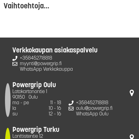
Vaihtoehtoja...
Verkkokaupan asiakaspalvelu
+358452718818
myynti@powergrip.fi
WhatsApp Verkkokauppa
Powergrip Oulu
Latokartanontie 1
90150
Oulu
ma - pe
11 - 18
+358452718818
la
10 - 16
oulu@powergrip.fi
su
12 - 16
WhatsApp Oulu
Powergrip Turku
Lonttistentie 12