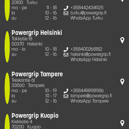
20100
Turku
ma - pe
11 - 18
+358442434925
la
10 - 16
turku@powergrip.fi
su
12 - 16
WhatsApp Turku
Powergrip Helsinki
Takkatie 18
00370
Helsinki
ma - la
10 - 18
+358400268182
su
12 - 16
helsinki@powergrip.fi
WhatsApp Helsinki
Powergrip Tampere
Teiskontie 61
33560
Tampere
ma - pe
10 - 19
+358449898986
la
10 - 17
tampere@powergrip.fi
su
12 - 16
WhatsApp Tampere
Powergrip Kuopio
Kiekkotie 4
70200
Kuopio