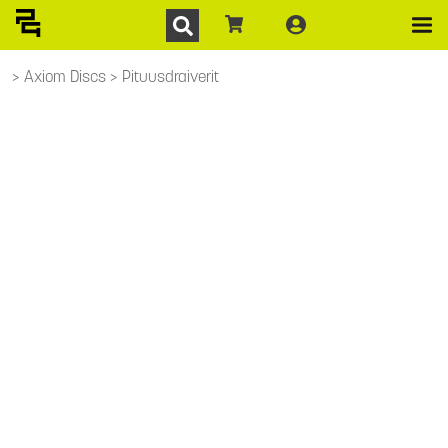
Axiom Discs
Pituusdraiverit