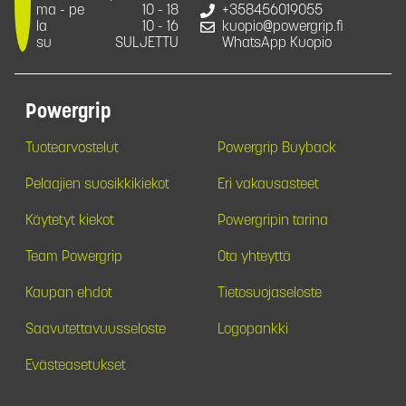
ma - pe
10 - 18
+358456019055
la
10 - 16
kuopio@powergrip.fi
su
SULJETTU
WhatsApp Kuopio
Powergrip
Tuotearvostelut
Powergrip Buyback
Pelaajien suosikkikiekot
Eri vakausasteet
Käytetyt kiekot
Powergripin tarina
Team Powergrip
Ota yhteyttä
Kaupan ehdot
Tietosuojaseloste
Saavutettavuusseloste
Logopankki
Evästeasetukset