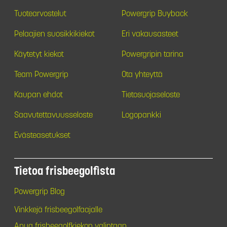
Tuotearvostelut
Powergrip Buyback
Pelaajien suosikkikiekot
Eri vakausasteet
Käytetyt kiekot
Powergripin tarina
Team Powergrip
Ota yhteyttä
Kaupan ehdot
Tietosuojaseloste
Saavutettavuusseloste
Logopankki
Evästeasetukset
Tietoa frisbeegolfista
Powergrip Blog
Vinkkejä frisbeegolfaajalle
Apua frisbeegolfkiekon valintaan