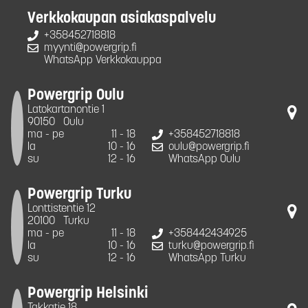
Verkkokaupan asiakaspalvelu
+358452718818
myynti@powergrip.fi
WhatsApp Verkkokauppa
Powergrip Oulu
Latokartanontie 1
90150
Oulu
ma - pe
11 - 18
+358452718818
la
10 - 16
oulu@powergrip.fi
su
12 - 16
WhatsApp Oulu
Powergrip Turku
Lonttistentie 12
20100
Turku
ma - pe
11 - 18
+358442434925
la
10 - 16
turku@powergrip.fi
su
12 - 16
WhatsApp Turku
Powergrip Helsinki