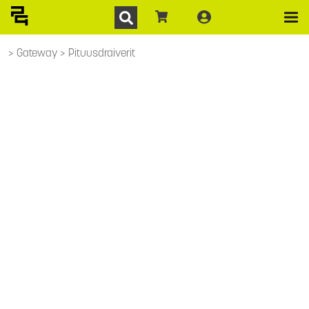
Gateway
Pituusdraiverit