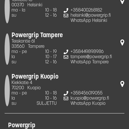
Takkatie 18
00370
Helsinki
ma - la
10 - 18
+358400268182
su
12 - 16
helsinki@powergrip.fi
WhatsApp Helsinki
Powergrip Tampere
Teiskontie 61
33560
Tampere
ma - pe
10 - 19
+358449898986
la
10 - 17
tampere@powergrip.fi
su
12 - 16
WhatsApp Tampere
Powergrip Kuopio
Kiekkotie 4
70200
Kuopio
ma - pe
10 - 18
+358456019055
la
10 - 16
kuopio@powergrip.fi
su
SULJETTU
WhatsApp Kuopio
Powergrip