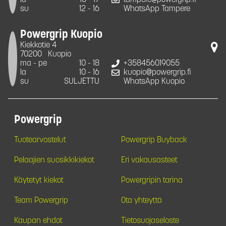
la
10 - 17
tampere@powergrip.fi
su
12 - 16
WhatsApp Tampere
Powergrip Kuopio
Kiekkotie 4
70200
Kuopio
ma - pe
10 - 18
+358456019055
la
10 - 16
kuopio@powergrip.fi
su
SULJETTU
WhatsApp Kuopio
Powergrip
Tuotearvostelut
Powergrip Buyback
Pelaajien suosikkikiekot
Eri vakausasteet
Käytetyt kiekot
Powergripin tarina
Team Powergrip
Ota yhteyttä
Kaupan ehdot
Tietosuojaseloste