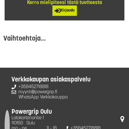
Kerro mielipiteesi tästä tuotteesta
Kirjaudu
Vaihtoehtoja...
Verkkokaupan asiakaspalvelu
+358452718818
myynti@powergrip.fi
WhatsApp Verkkokauppa
Powergrip Oulu
Latokartanontie 1
90150
Oulu
ma - pe
11 - 18
+358452718818