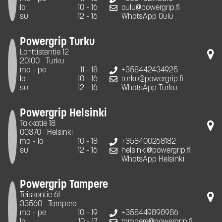
la
10 - 16
oulu@powergrip.fi
su
12 - 16
WhatsApp Oulu
Powergrip Turku
Lonttistentie 12
20100
Turku
ma - pe
11 - 18
+358442434925
la
10 - 16
turku@powergrip.fi
su
12 - 16
WhatsApp Turku
Powergrip Helsinki
Takkatie 18
00370
Helsinki
ma - la
10 - 18
+358400268182
su
12 - 16
helsinki@powergrip.fi
WhatsApp Helsinki
Powergrip Tampere
Teiskontie 61
33560
Tampere
ma - pe
10 - 19
+358449898986