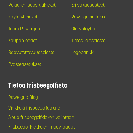
Pelaajien suosikkikiekot
Eri vakausasteet
Käytetyt kiekot
Powergripin tarina
Team Powergrip
Ota yhteyttä
Kaupan ehdot
Tietosuojaseloste
Saavutettavuusseloste
Logopankki
Evästeasetukset
Tietoa frisbeegolfista
Powergrip Blog
Vinkkejä frisbeegolfaajalle
Apua frisbeegolfkiekon valintaan
Frisbeegolfkiekkojen muovilaadut