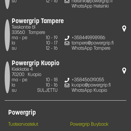
su
12 - 16
helsinki@powergrip.fi
WhatsApp Helsinki
Powergrip Tampere
Teiskontie 61
33560
Tampere
ma - pe
10 - 19
+358449898986
la
10 - 17
tampere@powergrip.fi
su
12 - 16
WhatsApp Tampere
Powergrip Kuopio
Kiekkotie 4
70200
Kuopio
ma - pe
10 - 18
+358456019055
la
10 - 16
kuopio@powergrip.fi
su
SULJETTU
WhatsApp Kuopio
Powergrip
Tuotearvostelut
Powergrip Buyback