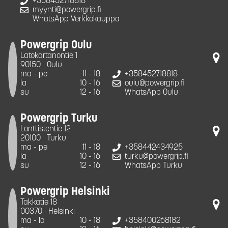
+358452718818
myynti@powergrip.fi
WhatsApp Verkkokauppa
Powergrip Oulu
Latokartanontie 1
90150
Oulu
ma - pe
11 - 18
+358452718818
la
10 - 16
oulu@powergrip.fi
su
12 - 16
WhatsApp Oulu
Powergrip Turku
Lonttistentie 12
20100
Turku
ma - pe
11 - 18
+358442434925
la
10 - 16
turku@powergrip.fi
su
12 - 16
WhatsApp Turku
Powergrip Helsinki
Takkatie 18
00370
Helsinki
ma - la
10 - 18
+358400268182