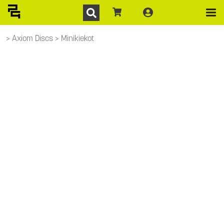
Axiom Discs
Minikiekot