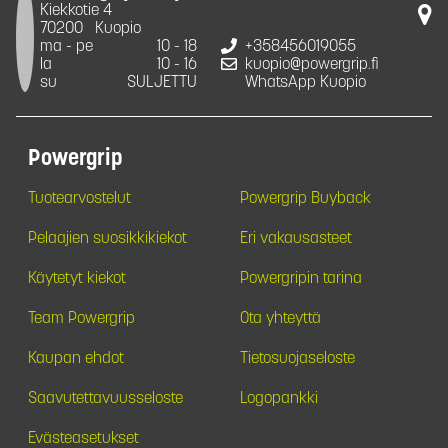
Kiekkotie 4
70200
Kuopio
ma - pe
10 - 18
+358456019055
la
10 - 16
kuopio@powergrip.fi
su
SULJETTU
WhatsApp Kuopio
Powergrip
Tuotearvostelut
Powergrip Buyback
Pelaajien suosikkikiekot
Eri vakausasteet
Käytetyt kiekot
Powergripin tarina
Team Powergrip
Ota yhteyttä
Kaupan ehdot
Tietosuojaseloste
Saavutettavuusseloste
Logopankki
Evästeasetukset