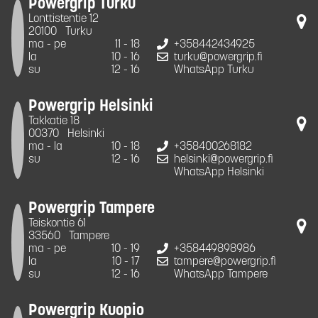
Powergrip Turku
Lonttistentie 12
20100
Turku
ma - pe
11 - 18
+358442434925
la
10 - 16
turku@powergrip.fi
su
12 - 16
WhatsApp Turku
Powergrip Helsinki
Takkatie 18
00370
Helsinki
ma - la
10 - 18
+358400268182
su
12 - 16
helsinki@powergrip.fi
WhatsApp Helsinki
Powergrip Tampere
Teiskontie 61
33560
Tampere
ma - pe
10 - 19
+358449898986
la
10 - 17
tampere@powergrip.fi
su
12 - 16
WhatsApp Tampere
Powergrip Kuopio