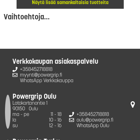
Näytä lisää samankaltaisia tuotteita
Vaihtoehtoja...
Verkkokaupan asiakaspalvelu
+358452718818
myynti@powergrip.fi
WhatsApp Verkkokauppa
Powergrip Oulu
Latokartanontie 1
90150
Oulu
ma - pe
11 - 18
+358452718818
la
10 - 16
oulu@powergrip.fi
su
12 - 16
WhatsApp Oulu