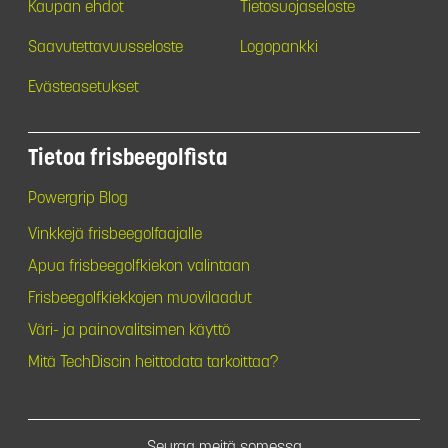
Kaupan ehdot
Tietosuojaseloste
Saavutettavuusseloste
Logopankki
Evästeasetukset
Tietoa frisbeegolfista
Powergrip Blog
Vinkkejä frisbeegolfaajalle
Apua frisbeegolfkiekon valintaan
Frisbeegolfkiekkojen muovilaadut
Väri- ja painovalitsimen käyttö
Mitä TechDiscin heittodata tarkoittaa?
Seuraa meitä somessa