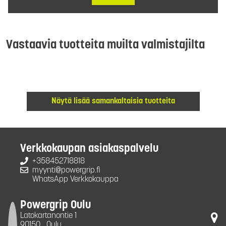
Vastaavia tuotteita muilta valmistajilta
Näytä lisää samankaltaisia tuotteita
Verkkokaupan asiakaspalvelu
+358452718818
myynti@powergrip.fi
WhatsApp Verkkokauppa
Powergrip Oulu
Latokartanontie 1
90150
Oulu