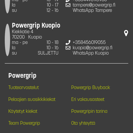
la
10 - 17
tampere@powergrip.fi
su
12 - 16
WhatsApp Tampere
Powergrip Kuopio
Kiekkotie 4
70200
Kuopio
ma - pe
10 - 18
+358456019055
la
10 - 16
kuopio@powergrip.fi
su
SULJETTU
WhatsApp Kuopio
Powergrip
Tuotearvostelut
Powergrip Buyback
Pelaajien suosikkikiekot
Eri vakausasteet
Käytetyt kiekot
Powergripin tarina
Team Powergrip
Ota yhteyttä