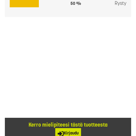
Rysty
50 %
Kerro mielipiteesi tästä tuotteesta
Kirjaudu