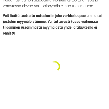
haluamasi painon alapuolella. Numero kertoo tällä hetkellä
varastossa olevan väri-painoyhdistelmän tuotemäärän.
Voit lisätä tuotteita ostoskoriin joko verkkokaupastamme tai
jostakin myymälöistämme. Valitettavasti tässä vaiheessa
tilaaminen useammasta myymälästä yhdellä tilauksella ei
onnistu