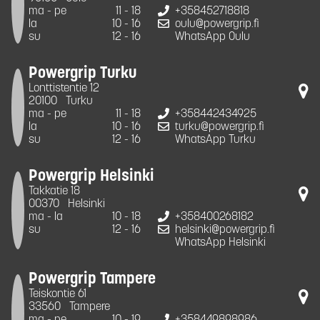
ma - pe
11 - 18
+358452718818
la
10 - 16
oulu@powergrip.fi
su
12 - 16
WhatsApp Oulu
Powergrip Turku
Lonttistentie 12
20100
Turku
ma - pe
11 - 18
+358442434925
la
10 - 16
turku@powergrip.fi
su
12 - 16
WhatsApp Turku
Powergrip Helsinki
Takkatie 18
00370
Helsinki
ma - la
10 - 18
+358400268182
su
12 - 16
helsinki@powergrip.fi
WhatsApp Helsinki
Powergrip Tampere
Teiskontie 61
33560
Tampere
ma - pe
10 - 19
+358449898986