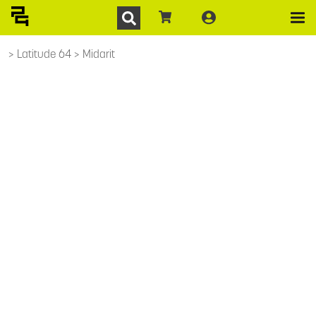
Latitude 64
Midarit