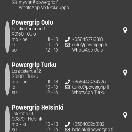
myynti@powergrip.fi
WhatsApp Verkkokauppa
Powergrip Oulu
Latokartanontie 1
90150
Oulu
ma - pe
11 - 18
+358452718818
la
10 - 16
oulu@powergrip.fi
su
12 - 16
WhatsApp Oulu
Powergrip Turku
Lonttistentie 12
20100
Turku
ma - pe
11 - 18
+358442434925
la
10 - 16
turku@powergrip.fi
su
12 - 16
WhatsApp Turku
Powergrip Helsinki
Takkatie 18
00370
Helsinki
ma - la
10 - 18
+358400268182
su
12 - 16
helsinki@powergrip.fi