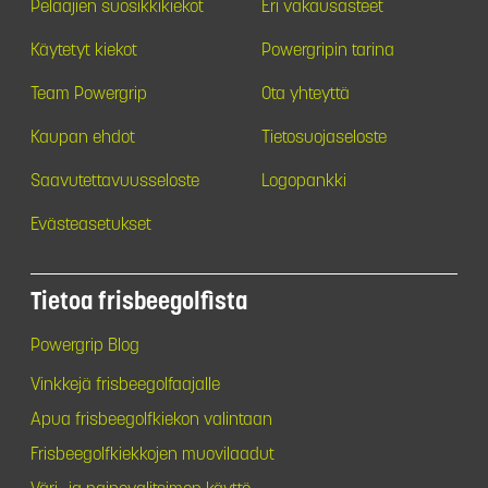
Pelaajien suosikkikiekot
Eri vakausasteet
Käytetyt kiekot
Powergripin tarina
Team Powergrip
Ota yhteyttä
Kaupan ehdot
Tietosuojaseloste
Saavutettavuusseloste
Logopankki
Evästeasetukset
Tietoa frisbeegolfista
Powergrip Blog
Vinkkejä frisbeegolfaajalle
Apua frisbeegolfkiekon valintaan
Frisbeegolfkiekkojen muovilaadut