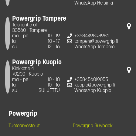
WhatsApp Helsinki
Powergrip Tampere
Teiskontie 61
33560
Tampere
ma - pe
10 - 19
+358449898986
la
10 - 17
tampere@powergrip.fi
su
12 - 16
WhatsApp Tampere
Powergrip Kuopio
Kiekkotie 4
70200
Kuopio
ma - pe
10 - 18
+358456019055
la
10 - 16
kuopio@powergrip.fi
su
SULJETTU
WhatsApp Kuopio
Powergrip
Tuotearvostelut
Powergrip Buyback