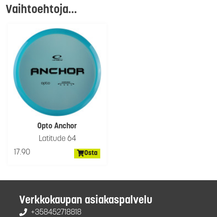
Vaihtoehtoja...
Opto Anchor
Latitude 64
17.90
Osta
Verkkokaupan asiakaspalvelu
+358452718818