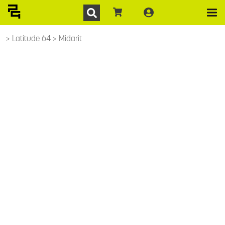
Latitude 64
Midarit