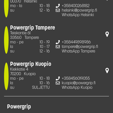
00370
Helsinki
ma - la
10 - 18
+358400268182
su
12 - 16
helsinki@powergrip.fi
WhatsApp Helsinki
Powergrip Tampere
Teiskontie 61
33560
Tampere
ma - pe
10 - 19
+358449898986
la
10 - 17
tampere@powergrip.fi
su
12 - 16
WhatsApp Tampere
Powergrip Kuopio
Kiekkotie 4
70200
Kuopio
ma - pe
10 - 18
+358456019055
la
10 - 16
kuopio@powergrip.fi
su
SULJETTU
WhatsApp Kuopio
Powergrip