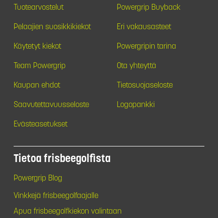
Tuotearvostelut
Powergrip Buyback
Pelaajien suosikkikiekot
Eri vakausasteet
Käytetyt kiekot
Powergripin tarina
Team Powergrip
Ota yhteyttä
Kaupan ehdot
Tietosuojaseloste
Saavutettavuusseloste
Logopankki
Evästeasetukset
Tietoa frisbeegolfista
Powergrip Blog
Vinkkejä frisbeegolfaajalle
Apua frisbeegolfkiekon valintaan