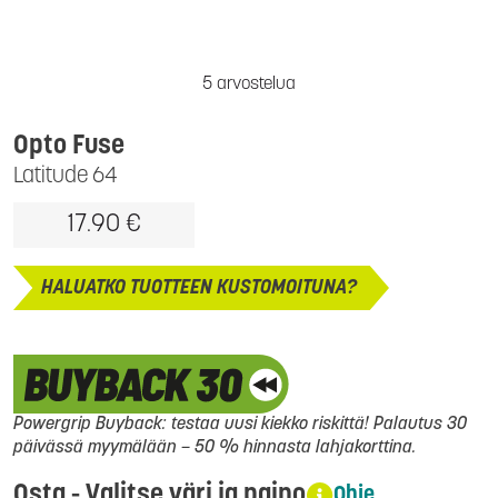
5 arvostelua
Opto Fuse
Latitude 64
17.90 €
HALUATKO TUOTTEEN KUSTOMOITUNA?
Powergrip Buyback: testaa uusi kiekko riskittä! Palautus 30
päivässä myymälään – 50 % hinnasta lahjakorttina.
Osta - Valitse väri ja paino
Ohje