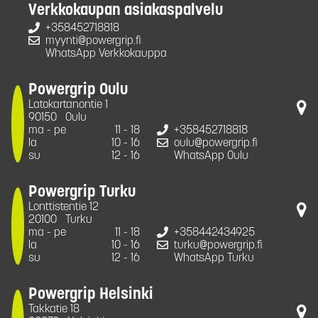
Verkkokaupan asiakaspalvelu
+358452718818
myynti@powergrip.fi
WhatsApp Verkkokauppa
Powergrip Oulu
Latokartanontie 1
90150
Oulu
ma - pe
11 - 18
+358452718818
la
10 - 16
oulu@powergrip.fi
su
12 - 16
WhatsApp Oulu
Powergrip Turku
Lonttistentie 12
20100
Turku
ma - pe
11 - 18
+358442434925
la
10 - 16
turku@powergrip.fi
su
12 - 16
WhatsApp Turku
Powergrip Helsinki
Takkatie 18