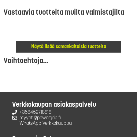
Vastaavia tuotteita muilta valmistajilta
Näytä lisää samankaltaisia tuotteita
Vaihtoehtoja...
Verkkokaupan asiakaspalvelu
+358452718818
myynti@powergrip.fi
WhatsApp Verkkokauppa