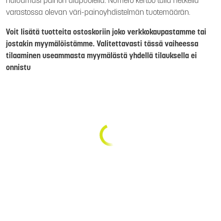
haluamasi painon alapuolella. Numero kertoo tällä hetkellä
varastossa olevan väri-painoyhdistelmän tuotemäärän.
Voit lisätä tuotteita ostoskoriin joko verkkokaupastamme tai
jostakin myymälöistämme. Valitettavasti tässä vaiheessa
tilaaminen useammasta myymälästä yhdellä tilauksella ei
onnistu