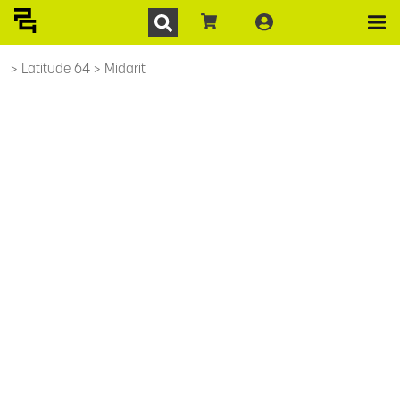
Latitude 64
Midarit