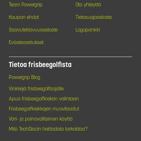
Team Powergrip
Ota yhteyttä
Kaupan ehdot
Tietosuojaseloste
Saavutettavuusseloste
Logopankki
Evästeasetukset
Tietoa frisbeegolfista
Powergrip Blog
Vinkkejä frisbeegolfaajalle
Apua frisbeegolfkiekon valintaan
Frisbeegolfkiekkojen muovilaadut
Väri- ja painovalitsimen käyttö
Mitä TechDiscin heittodata tarkoittaa?