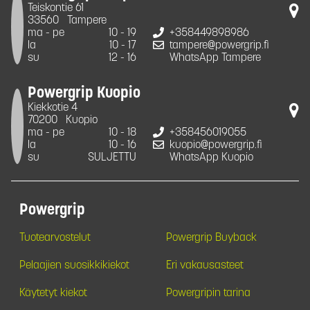
Teiskontie 61
33560
Tampere
ma - pe
10 - 19
+358449898986
la
10 - 17
tampere@powergrip.fi
su
12 - 16
WhatsApp Tampere
Powergrip Kuopio
Kiekkotie 4
70200
Kuopio
ma - pe
10 - 18
+358456019055
la
10 - 16
kuopio@powergrip.fi
su
SULJETTU
WhatsApp Kuopio
Powergrip
Tuotearvostelut
Powergrip Buyback
Pelaajien suosikkikiekot
Eri vakausasteet
Käytetyt kiekot
Powergripin tarina