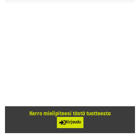
Kerro mielipiteesi tästä tuotteesta
Kirjaudu