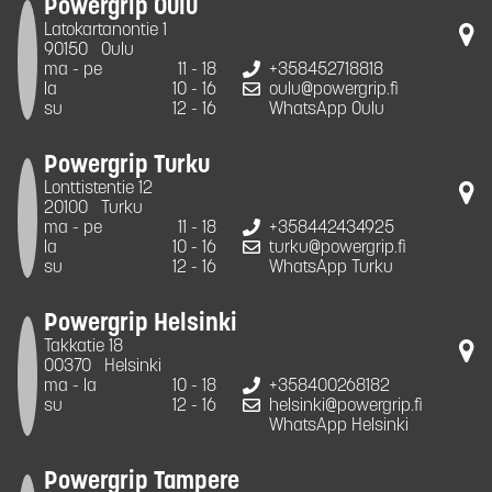
Powergrip Oulu
Latokartanontie 1
90150
Oulu
ma - pe
11 - 18
+358452718818
la
10 - 16
oulu@powergrip.fi
su
12 - 16
WhatsApp Oulu
Powergrip Turku
Lonttistentie 12
20100
Turku
ma - pe
11 - 18
+358442434925
la
10 - 16
turku@powergrip.fi
su
12 - 16
WhatsApp Turku
Powergrip Helsinki
Takkatie 18
00370
Helsinki
ma - la
10 - 18
+358400268182
su
12 - 16
helsinki@powergrip.fi
WhatsApp Helsinki
Powergrip Tampere