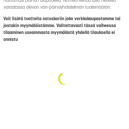
haluamasi painon alapuolella. Numero kertoo tällä hetkellä
varastossa olevan väri-painoyhdistelmän tuotemäärän.
Voit lisätä tuotteita ostoskoriin joko verkkokaupastamme tai
jostakin myymälöistämme. Valitettavasti tässä vaiheessa
tilaaminen useammasta myymälästä yhdellä tilauksella ei
onnistu