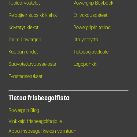
Tuotearvostelut
Powergrip Buyback
Pelaajien suosikkikiekot
Eri vakausasteet
Käytetyt kiekot
Powergripin tarina
Team Powergrip
Ota yhteyttä
Kaupan ehdot
Tietosuojaseloste
Saavutettavuusseloste
Logopankki
Evästeasetukset
Tietoa frisbeegolfista
Powergrip Blog
Vinkkejä frisbeegolfaajalle
Apua frisbeegolfkiekon valintaan