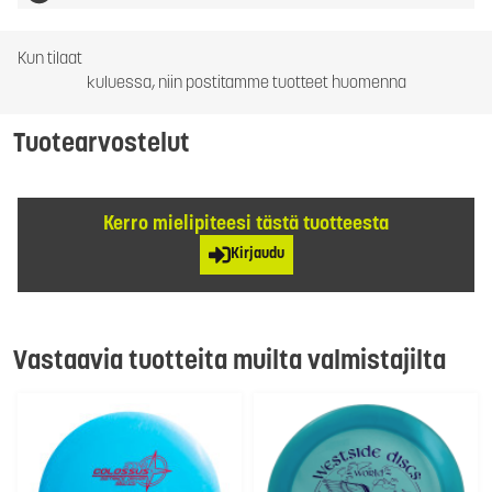
Kun tilaat
kuluessa, niin postitamme tuotteet huomenna
Tuotearvostelut
Kerro mielipiteesi tästä tuotteesta
Kirjaudu
Vastaavia tuotteita muilta valmistajilta