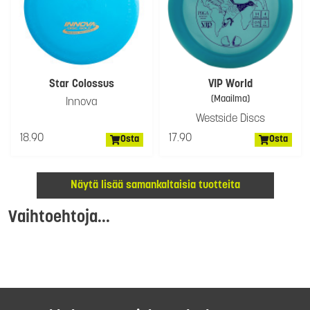
Star Colossus
VIP World
(Maailma)
Innova
Westside Discs
18.90
17.90
Osta
Osta
Näytä lisää samankaltaisia tuotteita
Vaihtoehtoja...