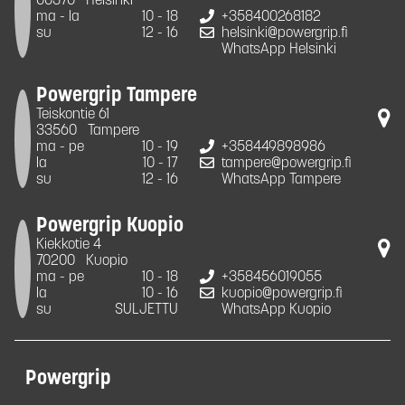
00370
Helsinki
ma - la
10 - 18
+358400268182
su
12 - 16
helsinki@powergrip.fi
WhatsApp Helsinki
Powergrip Tampere
Teiskontie 61
33560
Tampere
ma - pe
10 - 19
+358449898986
la
10 - 17
tampere@powergrip.fi
su
12 - 16
WhatsApp Tampere
Powergrip Kuopio
Kiekkotie 4
70200
Kuopio
ma - pe
10 - 18
+358456019055
la
10 - 16
kuopio@powergrip.fi
su
SULJETTU
WhatsApp Kuopio
Powergrip