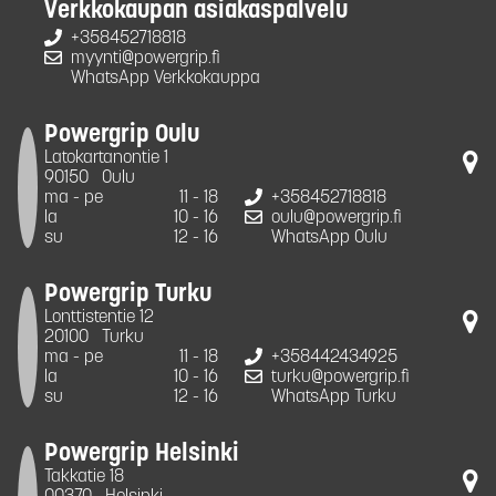
Verkkokaupan asiakaspalvelu
+358452718818
myynti@powergrip.fi
WhatsApp Verkkokauppa
Powergrip Oulu
Latokartanontie 1
90150
Oulu
ma - pe
11 - 18
+358452718818
la
10 - 16
oulu@powergrip.fi
su
12 - 16
WhatsApp Oulu
Powergrip Turku
Lonttistentie 12
20100
Turku
ma - pe
11 - 18
+358442434925
la
10 - 16
turku@powergrip.fi
su
12 - 16
WhatsApp Turku
Powergrip Helsinki
Takkatie 18