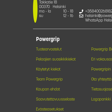
Takkatie 18
00370
Helsinki
ma - la
10 - 18
+35840026818
su
12 - 16
helsinki@powergr
WhatsApp Helsi
Powergrip
Tuotearvostelut
Powergrip 
Pelaajien suosikkikiekot
Eri vakausa
Käytetyt kiekot
Powergripin 
Team Powergrip
Ota yhteyttä
Kaupan ehdot
Tietosuojase
Saavutettavuusseloste
Logopankki
Evästeasetukset