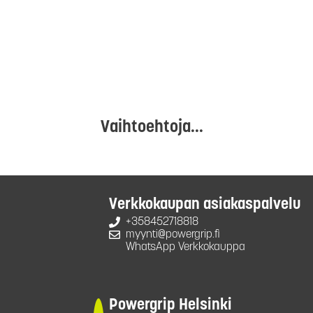
Vaihtoehtoja...
Verkkokaupan asiakaspalvelu
+358452718818
myynti@powergrip.fi
WhatsApp Verkkokauppa
Powergrip Helsinki