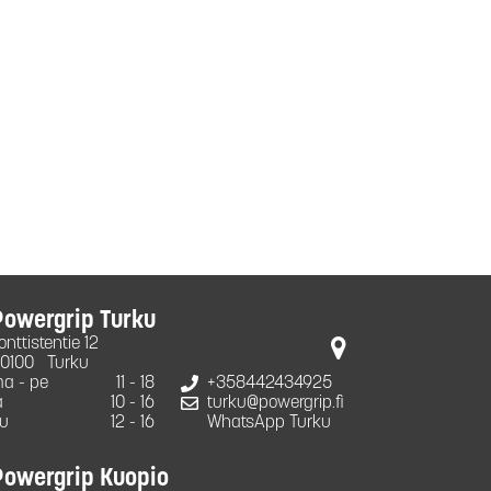
Powergrip Turku
onttistentie 12
0100
Turku
a - pe
11 - 18
+358442434925
a
10 - 16
turku@powergrip.fi
u
12 - 16
WhatsApp Turku
Powergrip Kuopio