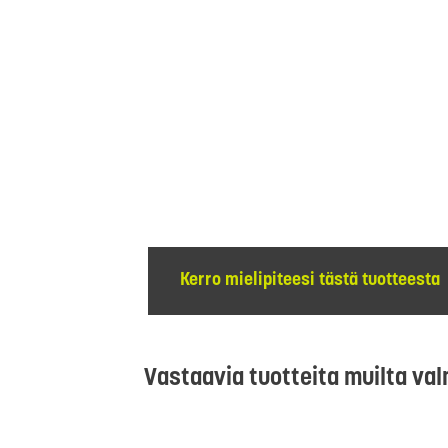
Kerro mielipiteesi tästä tuotteesta
Vastaavia tuotteita muilta val