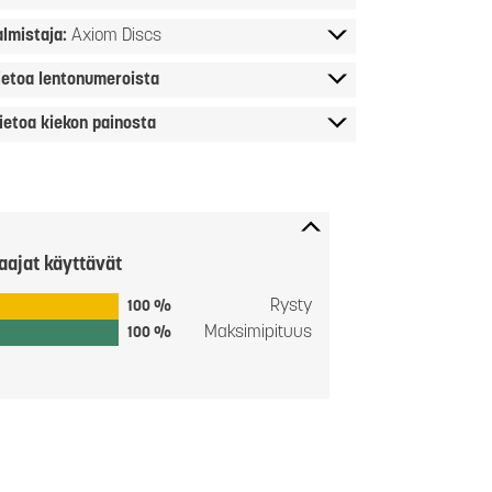
almistaja:
Axiom Discs
ietoa lentonumeroista
ietoa kiekon painosta
aajat käyttävät
Rysty
100 %
Maksimipituus
100 %