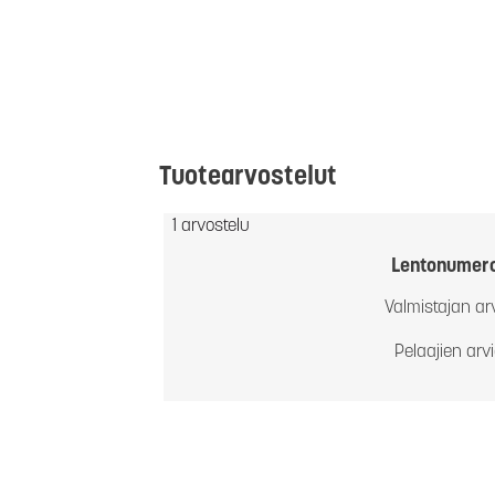
Tuotearvostelut
1 arvostelu
Lentonumer
Valmistajan ar
Pelaajien arv