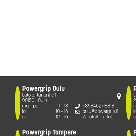
Powergrip Oulu
Latokartanontie 1
L
90150
Oulu
2
ma - pe
11 - 18
+358452718818
m
la
10 - 16
oulu@powergrip.fi
l
su
12 - 16
WhatsApp Oulu
s
Powergrip Tampere