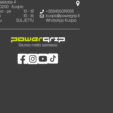
iekkotie 4
0200
Kuopio
a - pe
10 - 18
+358456019055
a
10 - 16
kuopio@powergrip.fi
u
SULJETTU
WhatsApp Kuopio
Seuraa meitä somessa