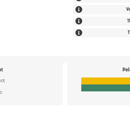
V
T
T
ot
Pel
vot
io