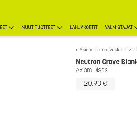
EET
MUUT TUOTTEET
LAHJAKORTIT
VALMISTAJAT
TARJOUKSET
Axiom Discs
Väylädraiveri
Neutron Crave Blank
Axiom Discs
20.90 €