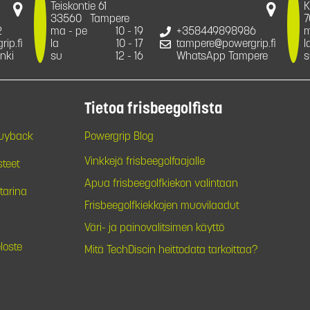
Teiskontie 61
K
33560
Tampere
7
2
ma - pe
10 - 19
+358449898986
m
ip.fi
la
10 - 17
tampere@powergrip.fi
l
nki
su
12 - 16
WhatsApp Tampere
s
Tietoa frisbeegolfista
Buyback
Powergrip Blog
Vinkkejä frisbeegolfaajalle
steet
Apua frisbeegolfkiekon valintaan
tarina
Frisbeegolfkiekkojen muovilaadut
Väri- ja painovalitsimen käyttö
loste
Mitä TechDiscin heittodata tarkoittaa?