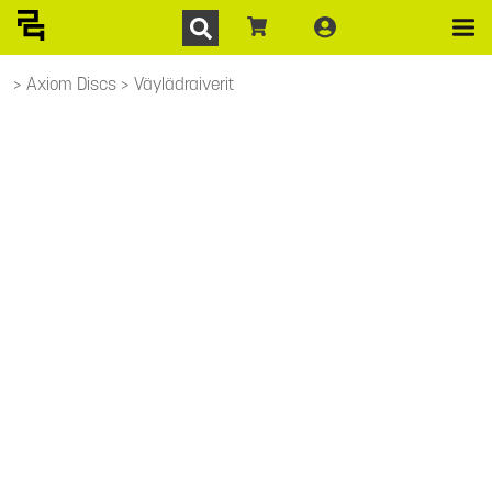
Axiom Discs
Väylädraiverit