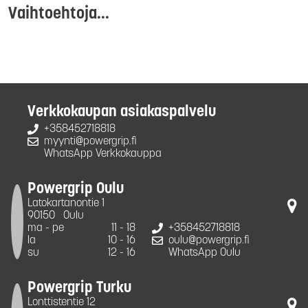
Vaihtoehtoja...
Verkkokaupan asiakaspalvelu
+358452718818
myynti@powergrip.fi
WhatsApp Verkkokauppa
Powergrip Oulu
Latokartanontie 1
90150
Oulu
ma - pe
11 - 18
+358452718818
la
10 - 16
oulu@powergrip.fi
su
12 - 16
WhatsApp Oulu
Powergrip Turku
Lonttistentie 12