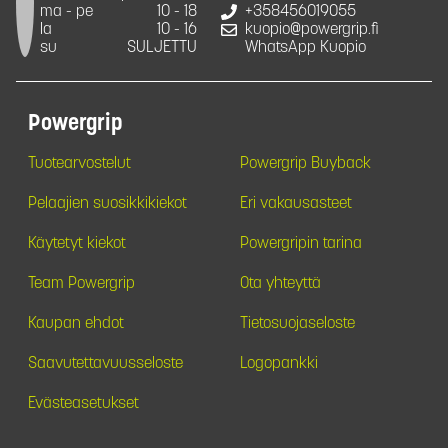
ma - pe
10 - 18
+358456019055
la
10 - 16
kuopio@powergrip.fi
su
SULJETTU
WhatsApp Kuopio
Powergrip
Tuotearvostelut
Powergrip Buyback
Pelaajien suosikkikiekot
Eri vakausasteet
Käytetyt kiekot
Powergripin tarina
Team Powergrip
Ota yhteyttä
Kaupan ehdot
Tietosuojaseloste
Saavutettavuusseloste
Logopankki
Evästeasetukset