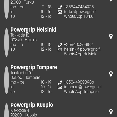
20100
Turku
ma - pe
11 - 18
+358442434925
la
10 - 16
turku@powergrip.fi
su
12 - 16
WhatsApp Turku
Powergrip Helsinki
Takkatie 18
00370
Helsinki
ma - la
10 - 18
+358400268182
su
12 - 16
helsinki@powergrip.fi
WhatsApp Helsinki
Powergrip Tampere
Teiskontie 61
33560
Tampere
ma - pe
10 - 19
+358449898986
la
10 - 17
tampere@powergrip.fi
su
12 - 16
WhatsApp Tampere
Powergrip Kuopio
Kiekkotie 4
70200
Kuopio