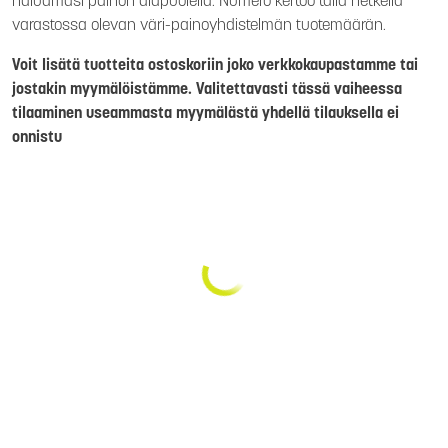
haluamasi painon alapuolella. Numero kertoo tällä hetkellä
varastossa olevan väri-painoyhdistelmän tuotemäärän.
Voit lisätä tuotteita ostoskoriin joko verkkokaupastamme tai
jostakin myymälöistämme. Valitettavasti tässä vaiheessa
tilaaminen useammasta myymälästä yhdellä tilauksella ei
onnistu