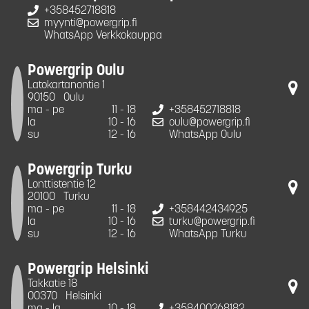
+358452718818
myynti@powergrip.fi
WhatsApp Verkkokauppa
Powergrip Oulu
Latokartanontie 1
90150
Oulu
ma - pe
11 - 18
+358452718818
la
10 - 16
oulu@powergrip.fi
su
12 - 16
WhatsApp Oulu
Powergrip Turku
Lonttistentie 12
20100
Turku
ma - pe
11 - 18
+358442434925
la
10 - 16
turku@powergrip.fi
su
12 - 16
WhatsApp Turku
Powergrip Helsinki
Takkatie 18
00370
Helsinki
ma - la
10 - 18
+358400268182