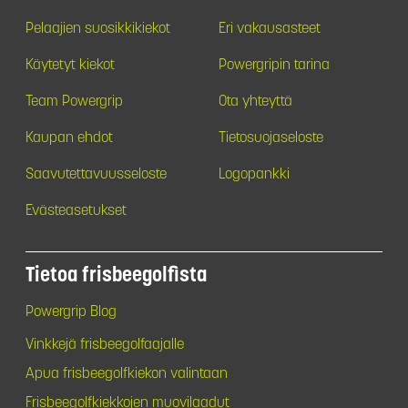
Pelaajien suosikkikiekot
Eri vakausasteet
Käytetyt kiekot
Powergripin tarina
Team Powergrip
Ota yhteyttä
Kaupan ehdot
Tietosuojaseloste
Saavutettavuusseloste
Logopankki
Evästeasetukset
Tietoa frisbeegolfista
Powergrip Blog
Vinkkejä frisbeegolfaajalle
Apua frisbeegolfkiekon valintaan
Frisbeegolfkiekkojen muovilaadut