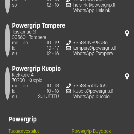
su
12 - 16
helsinki@powergrip.fi
WhatsApp Helsinki
Powergrip Tampere
Teiskontie 61
33560
Tampere
ma - pe
10 - 19
+358449898986
la
10 - 17
tampere@powergrip.fi
su
12 - 16
WhatsApp Tampere
Powergrip Kuopio
Kiekkotie 4
70200
Kuopio
ma - pe
10 - 18
+358456019055
la
10 - 16
kuopio@powergrip.fi
su
SULJETTU
WhatsApp Kuopio
Powergrip
Tuotearvostelut
Powergrip Buyback