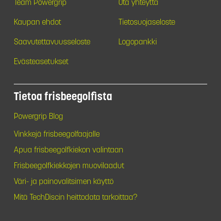
Team Powergrip
Ota yhteyttä
Kaupan ehdot
Tietosuojaseloste
Saavutettavuusseloste
Logopankki
Evästeasetukset
Tietoa frisbeegolfista
Powergrip Blog
Vinkkejä frisbeegolfaajalle
Apua frisbeegolfkiekon valintaan
Frisbeegolfkiekkojen muovilaadut
Väri- ja painovalitsimen käyttö
Mitä TechDiscin heittodata tarkoittaa?