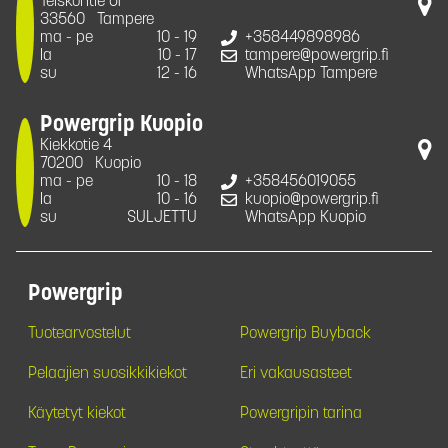
Teiskontie 61
33560
Tampere
ma - pe
10 - 19
+358449898986
la
10 - 17
tampere@powergrip.fi
su
12 - 16
WhatsApp Tampere
Powergrip Kuopio
Kiekkotie 4
70200
Kuopio
ma - pe
10 - 18
+358456019055
la
10 - 16
kuopio@powergrip.fi
su
SULJETTU
WhatsApp Kuopio
Powergrip
Tuotearvostelut
Powergrip Buyback
Pelaajien suosikkikiekot
Eri vakausasteet
Käytetyt kiekot
Powergripin tarina