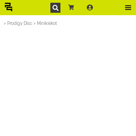
Prodigy Disc
Minikiekot