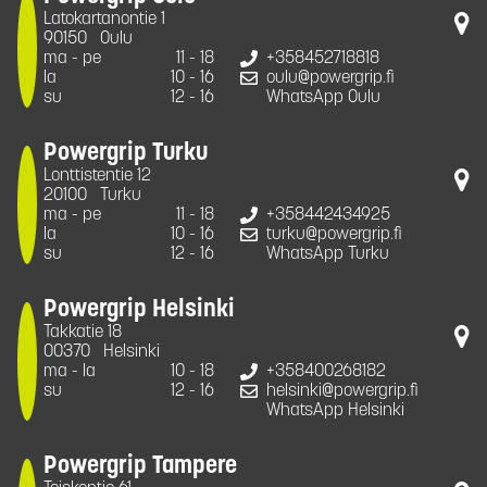
Latokartanontie 1
90150
Oulu
ma - pe
11 - 18
+358452718818
la
10 - 16
oulu@powergrip.fi
su
12 - 16
WhatsApp Oulu
Powergrip Turku
Lonttistentie 12
20100
Turku
ma - pe
11 - 18
+358442434925
la
10 - 16
turku@powergrip.fi
su
12 - 16
WhatsApp Turku
Powergrip Helsinki
Takkatie 18
00370
Helsinki
ma - la
10 - 18
+358400268182
su
12 - 16
helsinki@powergrip.fi
WhatsApp Helsinki
Powergrip Tampere