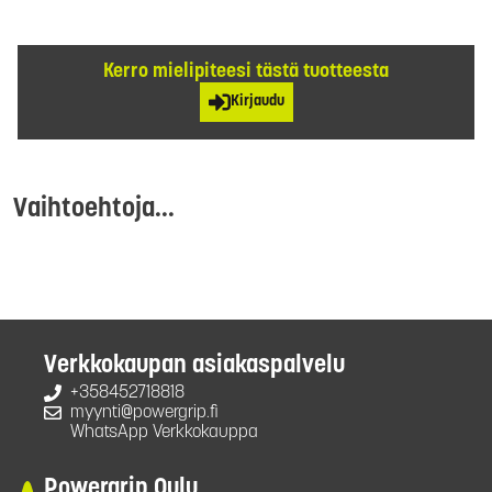
Kerro mielipiteesi tästä tuotteesta
Kirjaudu
Vaihtoehtoja...
Verkkokaupan asiakaspalvelu
+358452718818
myynti@powergrip.fi
WhatsApp Verkkokauppa
Powergrip Oulu