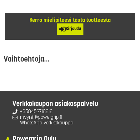
Kerro mielipiteesi tästä tuotteesta
Kirjaudu
Vaihtoehtoja...
Verkkokaupan asiakaspalvelu
+358452718818
myynti@powergrip.fi
WhatsApp Verkkokauppa
Powergrip Oulu