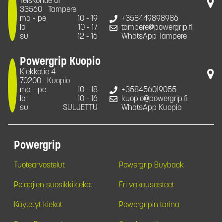
Teiskontie 61
33560
Tampere
ma - pe
10 - 19
+358449898986
la
10 - 17
tampere@powergrip.fi
su
12 - 16
WhatsApp Tampere
Powergrip Kuopio
Kiekkotie 4
70200
Kuopio
ma - pe
10 - 18
+358456019055
la
10 - 16
kuopio@powergrip.fi
su
SULJETTU
WhatsApp Kuopio
Powergrip
Tuotearvostelut
Powergrip Buyback
Pelaajien suosikkikiekot
Eri vakausasteet
Käytetyt kiekot
Powergripin tarina