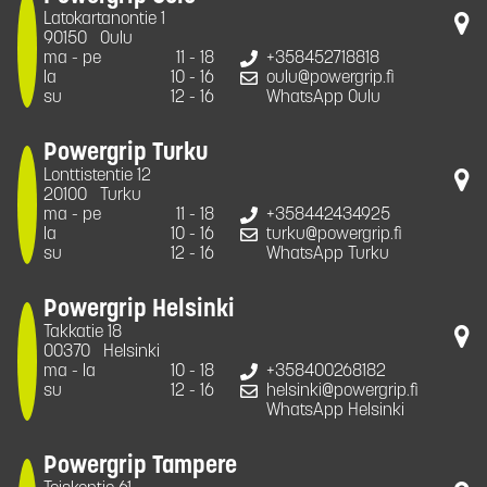
Latokartanontie 1
90150
Oulu
ma - pe
11 - 18
+358452718818
la
10 - 16
oulu@powergrip.fi
su
12 - 16
WhatsApp Oulu
Powergrip Turku
Lonttistentie 12
20100
Turku
ma - pe
11 - 18
+358442434925
la
10 - 16
turku@powergrip.fi
su
12 - 16
WhatsApp Turku
Powergrip Helsinki
Takkatie 18
00370
Helsinki
ma - la
10 - 18
+358400268182
su
12 - 16
helsinki@powergrip.fi
WhatsApp Helsinki
Powergrip Tampere