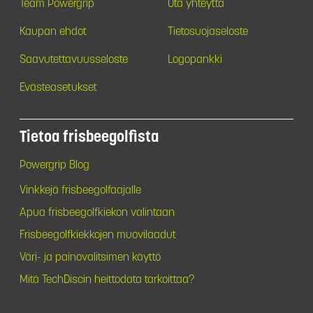
Team Powergrip
Ota yhteyttä
Kaupan ehdot
Tietosuojaseloste
Saavutettavuusseloste
Logopankki
Evästeasetukset
Tietoa frisbeegolfista
Powergrip Blog
Vinkkejä frisbeegolfaajalle
Apua frisbeegolfkiekon valintaan
Frisbeegolfkiekkojen muovilaadut
Väri- ja painovalitsimen käyttö
Mitä TechDiscin heittodata tarkoittaa?