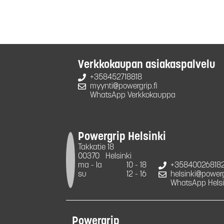
Verkkokaupan asiakaspalvelu
+358452718818
myynti@powergrip.fi
WhatsApp Verkkokauppa
Powergrip Helsinki
Takkatie 18
00370
Helsinki
ma - la
10 - 18
+35840026818
su
12 - 16
helsinki@powergr
WhatsApp Helsi
Powergrip