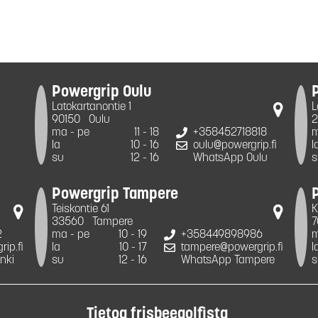
Powergrip Oulu
Latokartanontie 1
L
90150
Oulu
2
ma - pe
11 - 18
+358452718818
m
la
10 - 16
oulu@powergrip.fi
l
su
12 - 16
WhatsApp Oulu
s
Powergrip Tampere
Teiskontie 61
K
33560
Tampere
7
2
ma - pe
10 - 19
+358449898986
m
ip.fi
la
10 - 17
tampere@powergrip.fi
l
nki
su
12 - 16
WhatsApp Tampere
s
Tietoa frisbeegolfista