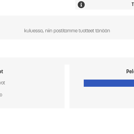
T
kuluessa, niin postitamme tuotteet tänään
ot
Pel
vot
io