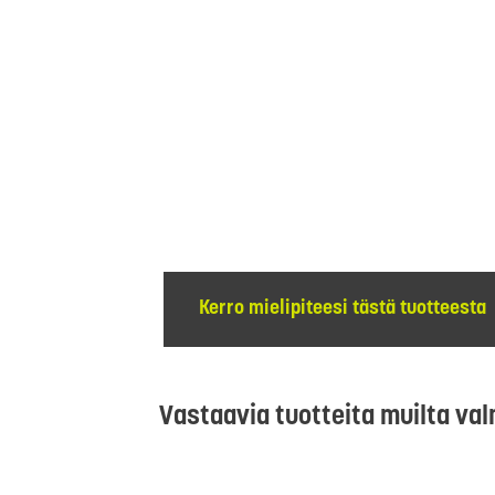
Kerro mielipiteesi tästä tuotteesta
Vastaavia tuotteita muilta val