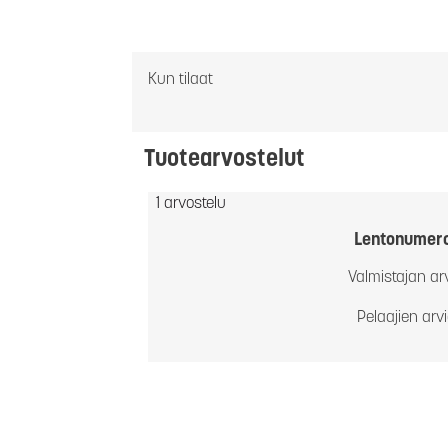
Kun tilaat
Tuotearvostelut
1 arvostelu
Lentonumer
Valmistajan ar
Pelaajien arv