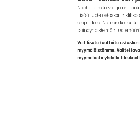
Näet alta mitä värejä on saat
Lisää tuote ostoskoriin klikk
alapuolella. Numero kertoo täl
painoyhdistelmän tuotemäär
Voit lisätä tuotteita ostosko
myymälöistämme. Valitettava
myymälästä yhdellä tilauksell