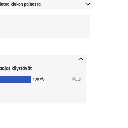
ietoa kiekon painosta
aajat käyttävät
Putti
100 %