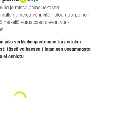
avilla ja missä painoluokassa
aamalla numeroa väririvillä haluamasi painon
lä hetkellä varastossa olevan väri-
än.
riin joko verkkokaupastamme tai jostakin
sti tässä vaiheessa tilaaminen useammasta
a ei onnistu