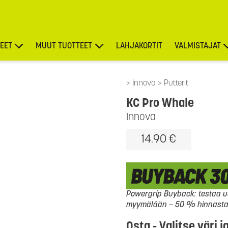
EET
MUUT TUOTTEET
LAHJAKORTIT
VALMISTAJAT
TARJOUKSET
Innova
Putterit
KC Pro Whale
Innova
14.90 €
Powergrip Buyback: testaa uu
myymälään – 50 % hinnasta l
Osta - Valitse väri j