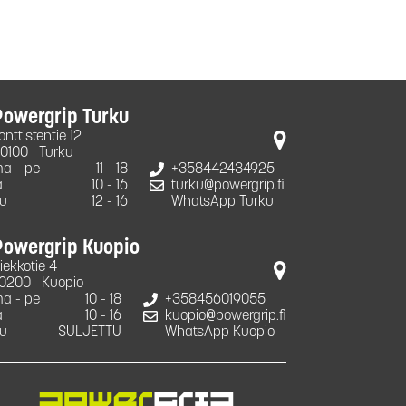
Powergrip Turku
onttistentie 12
0100
Turku
a - pe
11 - 18
+358442434925
a
10 - 16
turku@powergrip.fi
u
12 - 16
WhatsApp Turku
Powergrip Kuopio
iekkotie 4
0200
Kuopio
a - pe
10 - 18
+358456019055
a
10 - 16
kuopio@powergrip.fi
u
SULJETTU
WhatsApp Kuopio