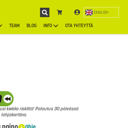
ENGLISH
TEAM
BLOG
INFO
OTA YHTEYTTÄ
ENGL
KIEKOT
LAUKUT
ASUSTEET
MUUT TUOTTEET
si kiekko riskittä! Palautus 30 päivässä
ahjakorttina.
a paino
Ohje