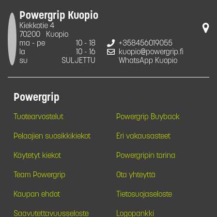
Powergrip Kuopio
Kiekkotie 4
70200
Kuopio
ma - pe
10 - 18
+358456019055
la
10 - 16
kuopio@powergrip.fi
su
SULJETTU
WhatsApp Kuopio
Powergrip
Tuotearvostelut
Powergrip Buyback
Pelaajien suosikkikiekot
Eri vakausasteet
Käytetyt kiekot
Powergripin tarina
Team Powergrip
Ota yhteyttä
Kaupan ehdot
Tietosuojaseloste
Saavutettavuusseloste
Logopankki