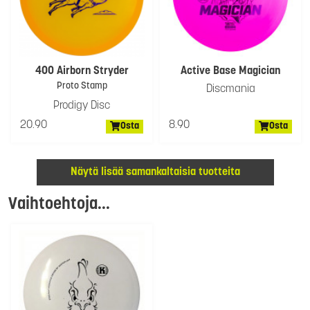
400 Airborn Stryder
Active Base Magician
Proto Stamp
Discmania
Prodigy Disc
20.90
8.90
Osta
Osta
Näytä lisää samankaltaisia tuotteita
Vaihtoehtoja...