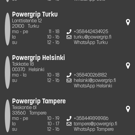
Powergrip Turku
Lonttistentie 12
20100
Turku
ma - pe
11 - 18
+358442434925
la
10 - 16
turku@powergrip.fi
su
12 - 16
WhatsApp Turku
Powergrip Helsinki
Takkatie 18
00370
Helsinki
ma - la
10 - 18
+358400268182
su
12 - 16
helsinki@powergrip.fi
WhatsApp Helsinki
Powergrip Tampere
Teiskontie 61
33560
Tampere
ma - pe
10 - 19
+358449898986
la
10 - 17
tampere@powergrip.fi
su
12 - 16
WhatsApp Tampere