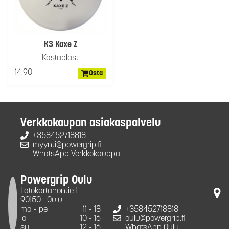
K3 Kaxe Z
Kastaplast
14.90
Osta
Verkkokaupan asiakaspalvelu
+358452718818
myynti@powergrip.fi
WhatsApp Verkkokauppa
Powergrip Oulu
Latokartanontie 1
90150
Oulu
ma - pe
11 - 18
+358452718818
la
10 - 16
oulu@powergrip.fi
su
12 - 16
WhatsApp Oulu