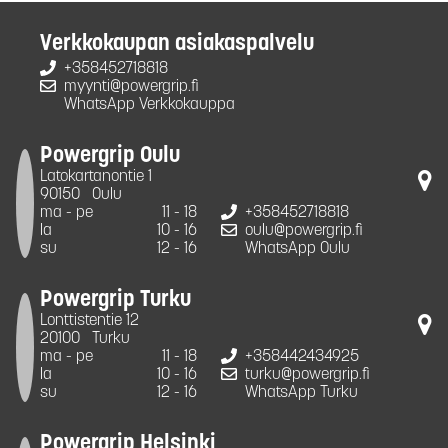
Verkkokaupan asiakaspalvelu
+358452718818
myynti@powergrip.fi
WhatsApp Verkkokauppa
Powergrip Oulu
Latokartanontie 1
90150
Oulu
ma - pe
11 - 18
+358452718818
la
10 - 16
oulu@powergrip.fi
su
12 - 16
WhatsApp Oulu
Powergrip Turku
Lonttistentie 12
20100
Turku
ma - pe
11 - 18
+358442434925
la
10 - 16
turku@powergrip.fi
su
12 - 16
WhatsApp Turku
Powergrip Helsinki