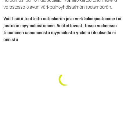
haluamasi painon alapuolella. Numero kertoo tällä hetkellä
varastossa olevan väri-painoyhdistelmän tuotemäärän.
Voit lisätä tuotteita ostoskoriin joko verkkokaupastamme tai
jostakin myymälöistämme. Valitettavasti tässä vaiheessa
tilaaminen useammasta myymälästä yhdellä tilauksella ei
onnistu