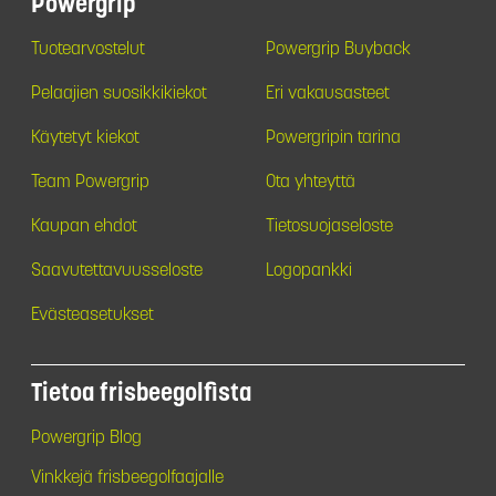
Powergrip
Tuotearvostelut
Powergrip Buyback
Pelaajien suosikkikiekot
Eri vakausasteet
Käytetyt kiekot
Powergripin tarina
Team Powergrip
Ota yhteyttä
Kaupan ehdot
Tietosuojaseloste
Saavutettavuusseloste
Logopankki
Evästeasetukset
Tietoa frisbeegolfista
Powergrip Blog
Vinkkejä frisbeegolfaajalle