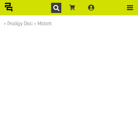
Prodigy Disc
Midarit