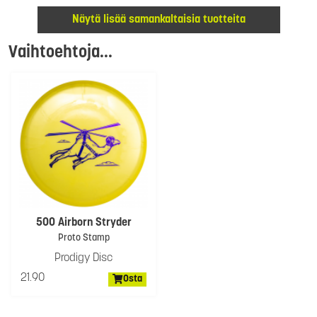
Näytä lisää samankaltaisia tuotteita
Vaihtoehtoja...
500 Airborn Stryder
Proto Stamp
Prodigy Disc
21.90
Osta