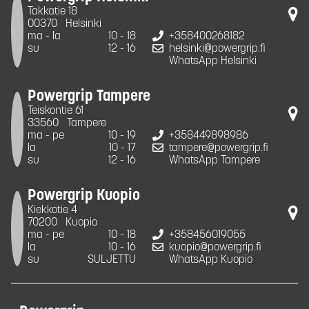
Takkatie 18
00370
Helsinki
ma - la
10 - 18
+358400268182
su
12 - 16
helsinki@powergrip.fi
WhatsApp Helsinki
Powergrip Tampere
Teiskontie 61
33560
Tampere
ma - pe
10 - 19
+358449898986
la
10 - 17
tampere@powergrip.fi
su
12 - 16
WhatsApp Tampere
Powergrip Kuopio
Kiekkotie 4
70200
Kuopio
ma - pe
10 - 18
+358456019055
la
10 - 16
kuopio@powergrip.fi
su
SULJETTU
WhatsApp Kuopio