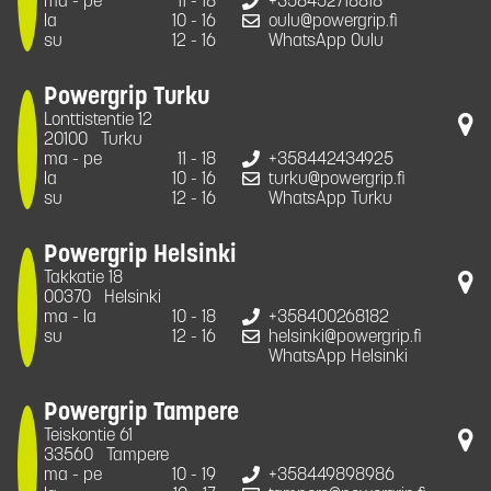
ma - pe
11 - 18
+358452718818
la
10 - 16
oulu@powergrip.fi
su
12 - 16
WhatsApp Oulu
Powergrip Turku
Lonttistentie 12
20100
Turku
ma - pe
11 - 18
+358442434925
la
10 - 16
turku@powergrip.fi
su
12 - 16
WhatsApp Turku
Powergrip Helsinki
Takkatie 18
00370
Helsinki
ma - la
10 - 18
+358400268182
su
12 - 16
helsinki@powergrip.fi
WhatsApp Helsinki
Powergrip Tampere
Teiskontie 61
33560
Tampere
ma - pe
10 - 19
+358449898986