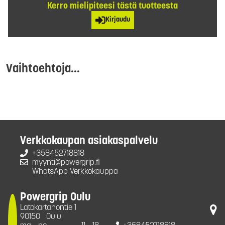
Kerro mielipiteesi tästä tuotteesta
Kirjaudu
Vaihtoehtoja...
Verkkokaupan asiakaspalvelu
+358452718818
myynti@powergrip.fi
WhatsApp Verkkokauppa
Powergrip Oulu
Latokartanontie 1
90150
Oulu