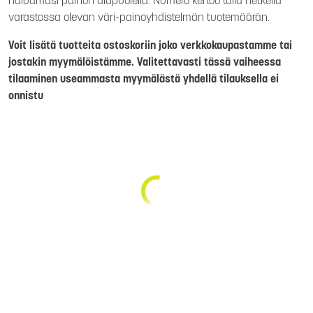
haluamasi painon alapuolella. Numero kertoo tällä hetkellä
varastossa olevan väri-painoyhdistelmän tuotemäärän.
Voit lisätä tuotteita ostoskoriin joko verkkokaupastamme tai
jostakin myymälöistämme. Valitettavasti tässä vaiheessa
tilaaminen useammasta myymälästä yhdellä tilauksella ei
onnistu