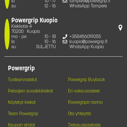
la
10 - 17
tampere@powergrip.fi
su
12 - 16
WhatsApp Tampere
Powergrip Kuopio
Kiekkotie 4
70200
Kuopio
ma - pe
10 - 18
+358456019055
la
10 - 16
kuopio@powergrip.fi
su
SULJETTU
WhatsApp Kuopio
Powergrip
Tuotearvostelut
Powergrip Buyback
Pelaajien suosikkikiekot
Eri vakausasteet
Käytetyt kiekot
Powergripin tarina
Team Powergrip
Ota yhteyttä
Kaupan ehdot
Tietosuojaseloste