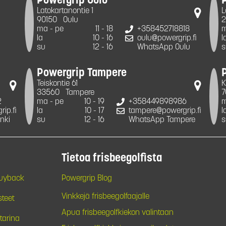
Powergrip Oulu
Latokartanontie 1
L
90150
Oulu
2
ma - pe
11 - 18
+358452718818
m
la
10 - 16
oulu@powergrip.fi
l
su
12 - 16
WhatsApp Oulu
s
Powergrip Tampere
Teiskontie 61
K
33560
Tampere
7
2
ma - pe
10 - 19
+358449898986
m
ip.fi
la
10 - 17
tampere@powergrip.fi
l
nki
su
12 - 16
WhatsApp Tampere
s
Tietoa frisbeegolfista
Buyback
Powergrip Blog
Vinkkejä frisbeegolfaajalle
steet
Apua frisbeegolfkiekon valintaan
tarina