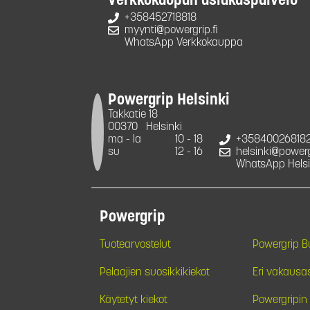
Verkkokaupan asiakaspalvelu
+358452718818
myynti@powergrip.fi
WhatsApp Verkkokauppa
Powergrip Helsinki
Takkatie 18
00370
Helsinki
ma - la
10 - 18
+35840026818
su
12 - 16
helsinki@powergr
WhatsApp Helsi
Powergrip
Tuotearvostelut
Powergrip 
Pelaajien suosikkikiekot
Eri vakausa
Käytetyt kiekot
Powergripin 