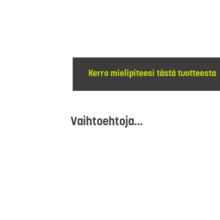
Kerro mielipiteesi tästä tuotteesta
Vaihtoehtoja...