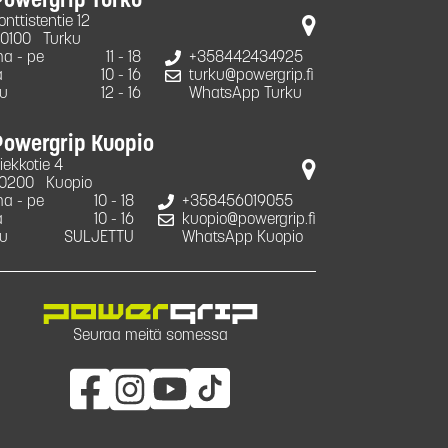
Powergrip Turku
onttistentie 12
0100
Turku
a - pe
11 - 18
+358442434925
a
10 - 16
turku@powergrip.fi
u
12 - 16
WhatsApp Turku
Powergrip Kuopio
iekkotie 4
0200
Kuopio
a - pe
10 - 18
+358456019055
a
10 - 16
kuopio@powergrip.fi
u
SULJETTU
WhatsApp Kuopio
Seuraa meitä somessa