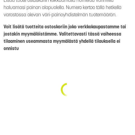
Lisää tuote ostoskoriin klikkaamalla numeroa väririvillä
haluamasi painon alapuolella. Numero kertoo tällä hetkellä
varastossa olevan väri-painoyhdistelmän tuotemäärän.
Voit lisätä tuotteita ostoskoriin joko verkkokaupastamme tai
jostakin myymälöistämme. Valitettavasti tässä vaiheessa
tilaaminen useammasta myymälästä yhdellä tilauksella ei
onnistu