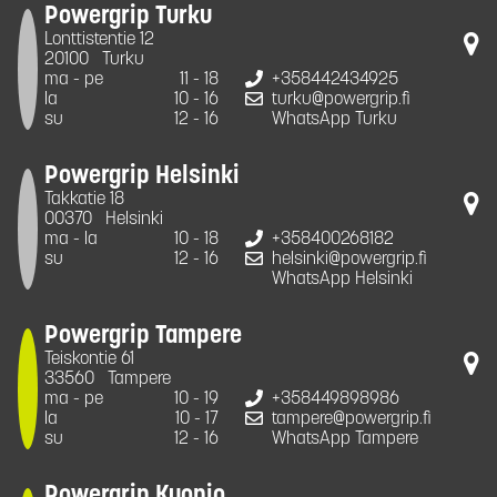
Powergrip Turku
Lonttistentie 12
20100
Turku
ma - pe
11 - 18
+358442434925
la
10 - 16
turku@powergrip.fi
su
12 - 16
WhatsApp Turku
Powergrip Helsinki
Takkatie 18
00370
Helsinki
ma - la
10 - 18
+358400268182
su
12 - 16
helsinki@powergrip.fi
WhatsApp Helsinki
Powergrip Tampere
Teiskontie 61
33560
Tampere
ma - pe
10 - 19
+358449898986
la
10 - 17
tampere@powergrip.fi
su
12 - 16
WhatsApp Tampere
Powergrip Kuopio