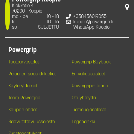
Kiekkotie 4
70200
Kuopio
ma - pe
10 - 18
+358456019055
la
10 - 16
kuopio@powergrip.fi
su
SULJETTU
WhatsApp Kuopio
Powergrip
Tuotearvostelut
Powergrip Buyback
Pelaajien suosikkikiekot
Eri vakausasteet
Käytetyt kiekot
Powergripin tarina
Team Powergrip
Ota yhteyttä
Kaupan ehdot
Tietosuojaseloste
Saavutettavuusseloste
Logopankki
Evästeasetukset