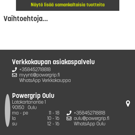
Näytä lisää samankaltaisia tuotteita
Vaihtoehtoja...
Verkkokaupan asiakaspalvelu
+358452718818
myynti@powergrip.fi
WhatsApp Verkkokauppa
Powergrip Oulu
Latokartanontie 1
90150
Oulu
ma - pe
11 - 18
+358452718818
la
10 - 16
oulu@powergrip.fi
su
12 - 16
WhatsApp Oulu