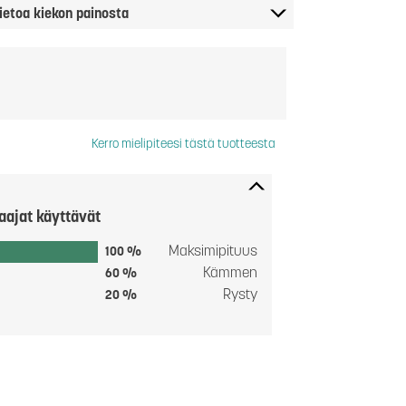
ietoa kiekon painosta
Kerro mielipiteesi tästä tuotteesta
aajat käyttävät
Maksimipituus
100 %
Kämmen
60 %
Rysty
20 %