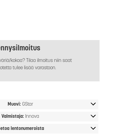
ennysilmoitus
äriä/kokoa? Tilaa ilmoitus niin saat
otetta tulee lisää varastoon.
Muovi:
GStar
Valmistaja:
Innova
ietoa lentonumeroista