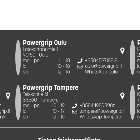
Powergrip Oulu
Latokartanontie 1
L
90150
Oulu
2
ma - pe
11 - 18
+358452718818
m
la
10 - 16
oulu@powergrip.fi
l
su
12 - 16
WhatsApp Oulu
s
Powergrip Tampere
Teiskontie 61
K
33560
Tampere
7
2
ma - pe
10 - 19
+358449898986
m
ip.fi
la
10 - 17
tampere@powergrip.fi
l
nki
su
12 - 16
WhatsApp Tampere
s