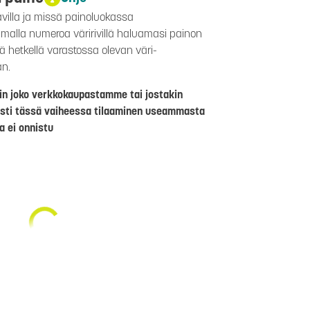
avilla ja missä painoluokassa
aamalla numeroa väririvillä haluamasi painon
lä hetkellä varastossa olevan väri-
än.
riin joko verkkokaupastamme tai jostakin
sti tässä vaiheessa tilaaminen useammasta
a ei onnistu