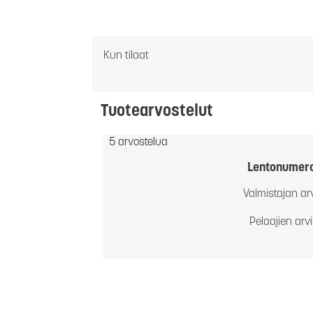
Kun tilaat
Tuotearvostelut
5 arvostelua
Lentonumer
Valmistajan ar
Pelaajien arv