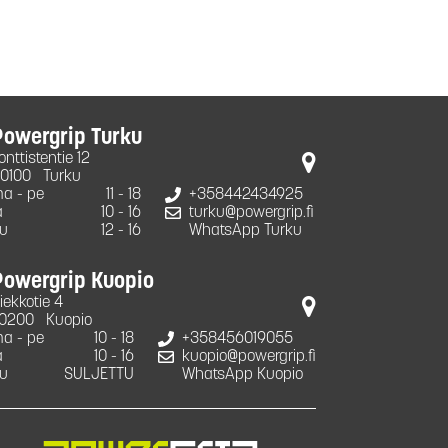
Powergrip Turku
onttistentie 12
0100
Turku
a - pe
11 - 18
+358442434925
a
10 - 16
turku@powergrip.fi
u
12 - 16
WhatsApp Turku
Powergrip Kuopio
iekkotie 4
0200
Kuopio
a - pe
10 - 18
+358456019055
a
10 - 16
kuopio@powergrip.fi
u
SULJETTU
WhatsApp Kuopio