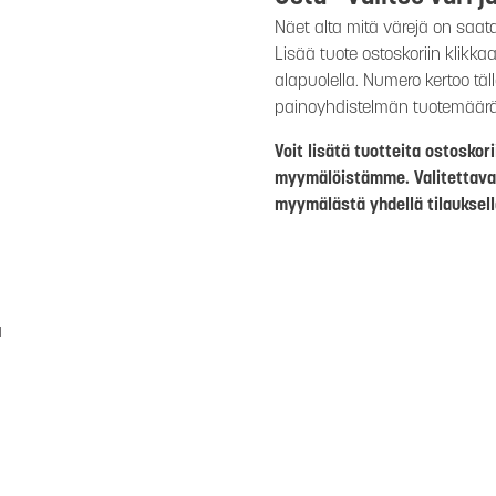
Näet alta mitä värejä on saat
Lisää tuote ostoskoriin klikk
alapuolella. Numero kertoo täl
painoyhdistelmän tuotemäär
Voit lisätä tuotteita ostosko
myymälöistämme. Valitettava
myymälästä yhdellä tilauksell
a