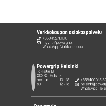
Verkkokaupan asiakaspalvelu
+358452718818
myynti@powergrip.fi
WhatsApp Verkkokauppa
Powergrip Helsinki
Takkatie 18
00370
Helsinki
ma - la
10 - 18
+35840026818
su
12 - 16
helsinki@powergr
WhatsApp Helsi