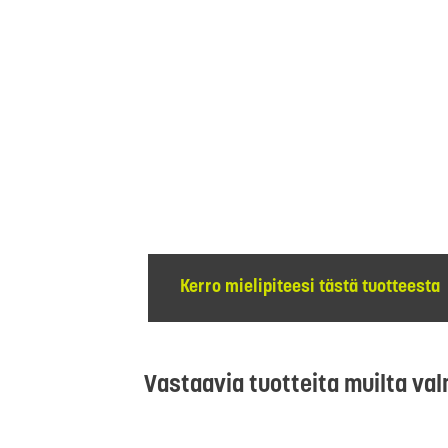
Kerro mielipiteesi tästä tuotteesta
Vastaavia tuotteita muilta val