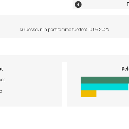
T
kuluessa, niin postitamme tuotteet 10.08.2026
ot
Pel
vot
io