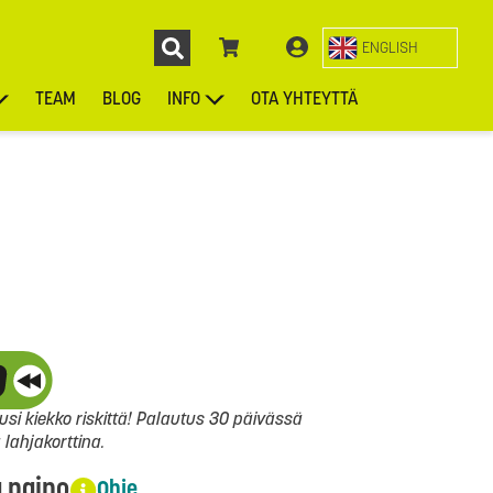
ENGLISH
TEAM
BLOG
INFO
OTA YHTEYTTÄ
ENGL
KIEKOT
LAUKUT
ASUSTEET
MUUT TUOTTEET
si kiekko riskittä! Palautus 30 päivässä
ahjakorttina.
a paino
Ohje