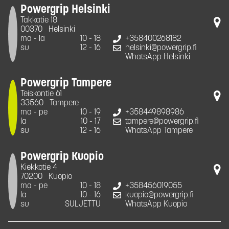
Powergrip Helsinki
Takkatie 18
00370
Helsinki
ma - la
10 - 18
+358400268182
su
12 - 16
helsinki@powergrip.fi
WhatsApp Helsinki
Powergrip Tampere
Teiskontie 61
33560
Tampere
ma - pe
10 - 19
+358449898986
la
10 - 17
tampere@powergrip.fi
su
12 - 16
WhatsApp Tampere
Powergrip Kuopio
Kiekkotie 4
70200
Kuopio
ma - pe
10 - 18
+358456019055
la
10 - 16
kuopio@powergrip.fi
su
SULJETTU
WhatsApp Kuopio