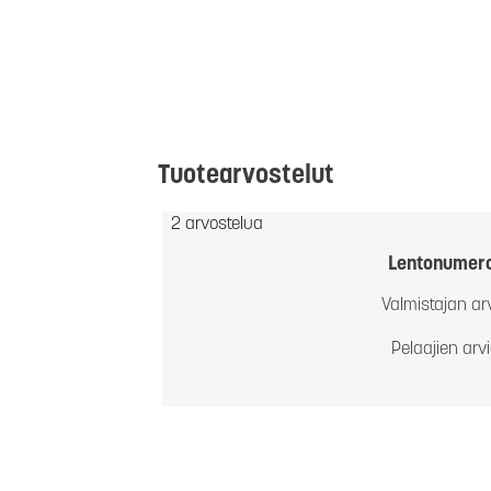
Tuotearvostelut
2 arvostelua
Lentonumer
Valmistajan ar
Pelaajien arv