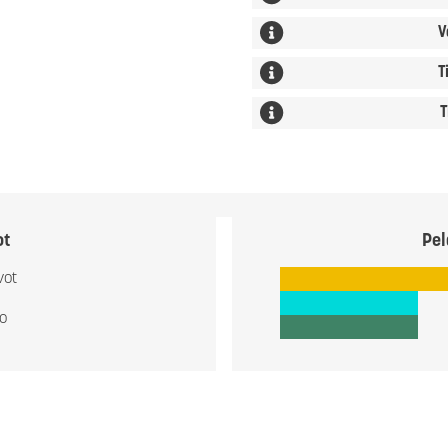
V
T
T
ot
Pel
vot
io