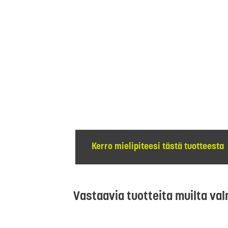
Kerro mielipiteesi tästä tuotteesta
Vastaavia tuotteita muilta val