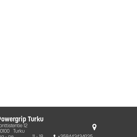
Powergrip Turku
onttistentie 12
0100
Turku