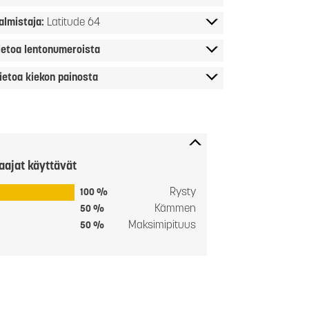
almistaja:
Latitude 64
ietoa lentonumeroista
ietoa kiekon painosta
aajat käyttävät
Rysty
100 %
Kämmen
50 %
Maksimipituus
50 %