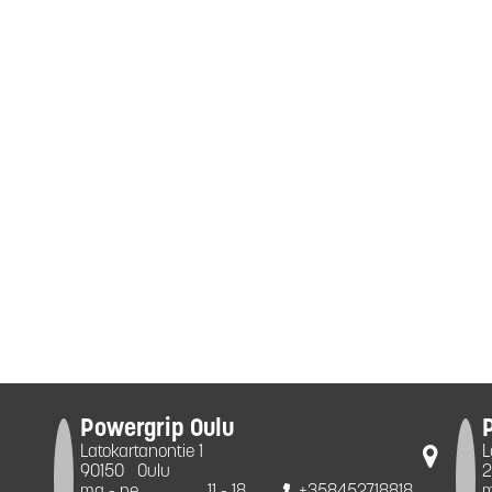
Powergrip Oulu
Latokartanontie 1
L
90150
Oulu
2