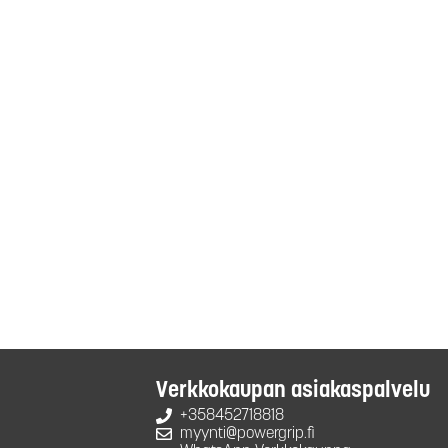
Verkkokaupan asiakaspalvelu
+358452718818
myynti@powergrip.fi