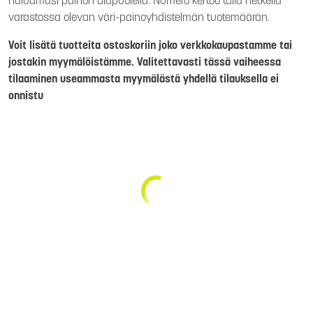
haluamasi painon alapuolella. Numero kertoo tällä hetkellä
varastossa olevan väri-painoyhdistelmän tuotemäärän.
Voit lisätä tuotteita ostoskoriin joko verkkokaupastamme tai
jostakin myymälöistämme. Valitettavasti tässä vaiheessa
tilaaminen useammasta myymälästä yhdellä tilauksella ei
onnistu