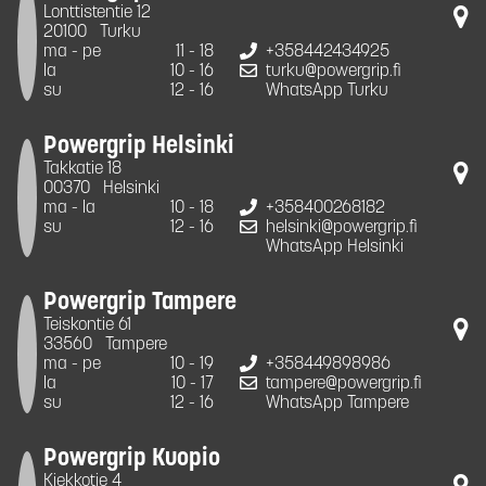
Lonttistentie 12
20100
Turku
ma - pe
11 - 18
+358442434925
la
10 - 16
turku@powergrip.fi
su
12 - 16
WhatsApp Turku
Powergrip Helsinki
Takkatie 18
00370
Helsinki
ma - la
10 - 18
+358400268182
su
12 - 16
helsinki@powergrip.fi
WhatsApp Helsinki
Powergrip Tampere
Teiskontie 61
33560
Tampere
ma - pe
10 - 19
+358449898986
la
10 - 17
tampere@powergrip.fi
su
12 - 16
WhatsApp Tampere
Powergrip Kuopio
Kiekkotie 4