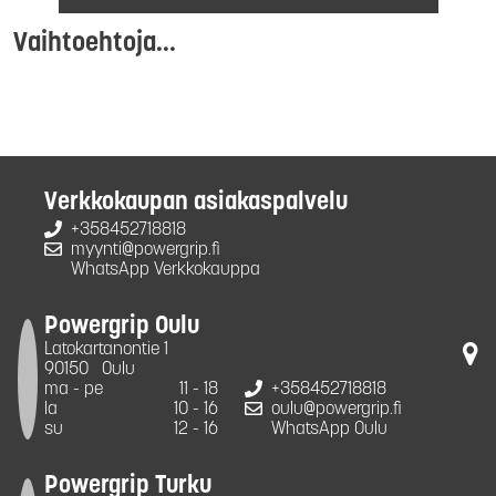
Vaihtoehtoja...
Verkkokaupan asiakaspalvelu
+358452718818
myynti@powergrip.fi
WhatsApp Verkkokauppa
Powergrip Oulu
Latokartanontie 1
90150
Oulu
ma - pe
11 - 18
+358452718818
la
10 - 16
oulu@powergrip.fi
su
12 - 16
WhatsApp Oulu
Powergrip Turku