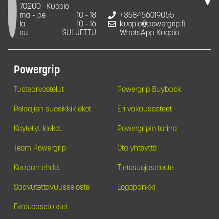
70200
Kuopio
ma - pe
10 - 18
+358456019055
la
10 - 16
kuopio@powergrip.fi
su
SULJETTU
WhatsApp Kuopio
Powergrip
Tuotearvostelut
Powergrip Buyback
Pelaajien suosikkikiekot
Eri vakausasteet
Käytetyt kiekot
Powergripin tarina
Team Powergrip
Ota yhteyttä
Kaupan ehdot
Tietosuojaseloste
Saavutettavuusseloste
Logopankki
Evästeasetukset