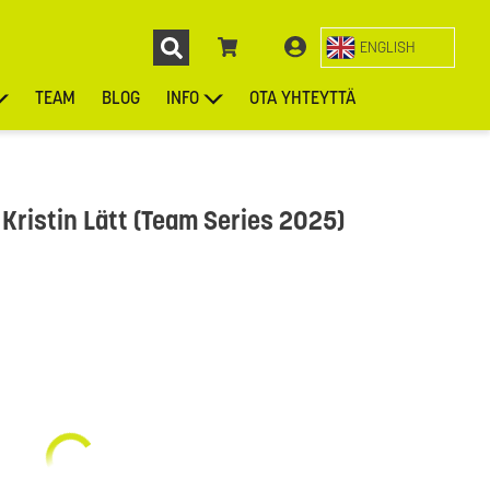
ENGLISH
TEAM
BLOG
INFO
OTA YHTEYTTÄ
ENGL
KIEKOT
LAUKUT
ASUSTEET
MUUT TUOTTEET
 Kristin Lätt (Team Series 2025)