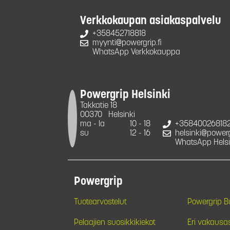
Verkkokaupan asiakaspalvelu
+358452718818
myynti@powergrip.fi
WhatsApp Verkkokauppa
Powergrip Helsinki
Takkatie 18
00370
Helsinki
ma - la
10 - 18
+35840026818
su
12 - 16
helsinki@powergr
WhatsApp Helsi
Powergrip
Tuotearvostelut
Powergrip 
Pelaajien suosikkikiekot
Eri vakausa