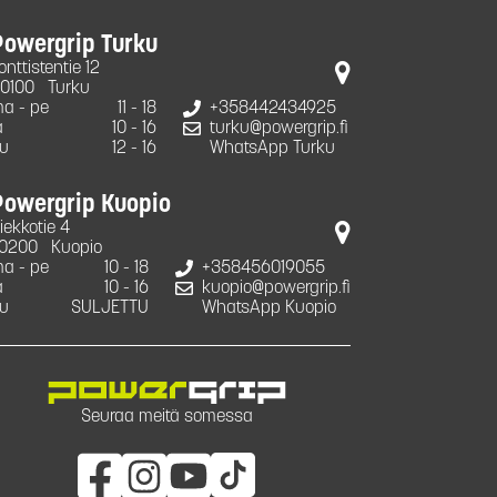
Powergrip Turku
onttistentie 12
0100
Turku
a - pe
11 - 18
+358442434925
a
10 - 16
turku@powergrip.fi
u
12 - 16
WhatsApp Turku
Powergrip Kuopio
iekkotie 4
0200
Kuopio
a - pe
10 - 18
+358456019055
a
10 - 16
kuopio@powergrip.fi
u
SULJETTU
WhatsApp Kuopio
Seuraa meitä somessa