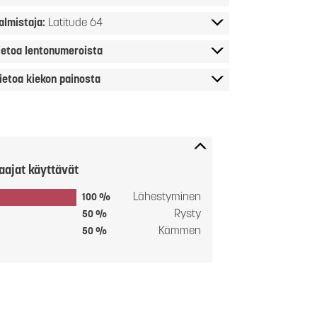
almistaja:
Latitude 64
ietoa lentonumeroista
ietoa kiekon painosta
aajat käyttävät
Lähestyminen
100 %
Rysty
50 %
Kämmen
50 %