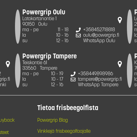
Powergrip Oulu
Latokartanontie 1
L
90150
Oulu
2
ma - pe
11 - 18
+358452718818
m
la
10 - 16
oulu@powergrip.fi
l
su
12 - 16
WhatsApp Oulu
s
Powergrip Tampere
Teiskontie 61
K
33560
Tampere
7
2
ma - pe
10 - 19
+358449898986
m
ip.fi
la
10 - 17
tampere@powergrip.fi
l
nki
su
12 - 16
WhatsApp Tampere
s
Tietoa frisbeegolfista
Buyback
Powergrip Blog
Vinkkejä frisbeegolfaajalle
steet