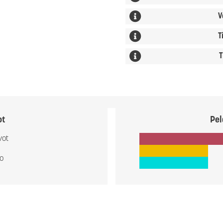
V
T
T
ot
Pel
vot
io