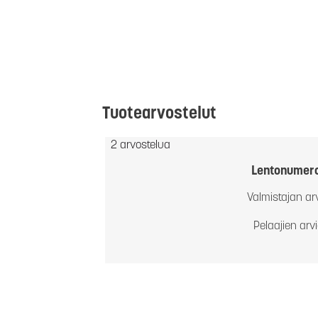
Tuotearvostelut
2 arvostelua
Lentonumer
Valmistajan ar
Pelaajien arv