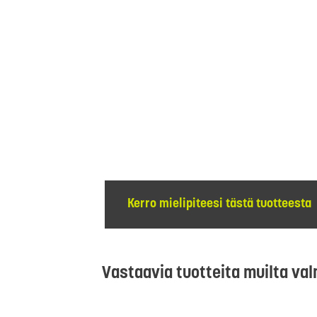
Kerro mielipiteesi tästä tuotteesta
Vastaavia tuotteita muilta val