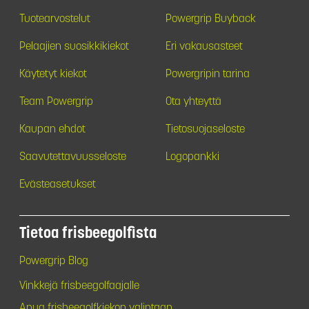
Tuotearvostelut
Powergrip Buyback
Pelaajien suosikkikiekot
Eri vakausasteet
Käytetyt kiekot
Powergripin tarina
Team Powergrip
Ota yhteyttä
Kaupan ehdot
Tietosuojaseloste
Saavutettavuusseloste
Logopankki
Evästeasetukset
Tietoa frisbeegolfista
Powergrip Blog
Vinkkejä frisbeegolfaajalle
Apua frisbeegolfkiekon valintaan