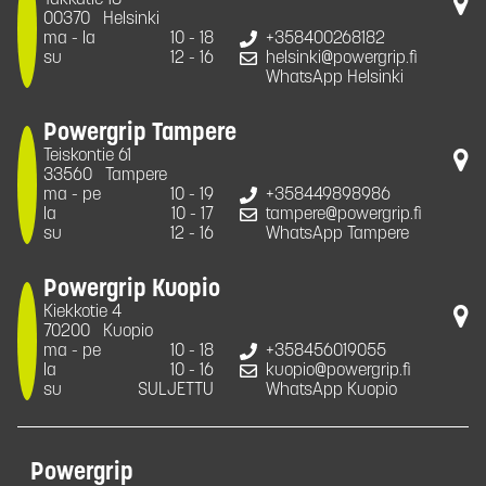
Takkatie 18
00370
Helsinki
ma - la
10 - 18
+358400268182
su
12 - 16
helsinki@powergrip.fi
WhatsApp Helsinki
Powergrip Tampere
Teiskontie 61
33560
Tampere
ma - pe
10 - 19
+358449898986
la
10 - 17
tampere@powergrip.fi
su
12 - 16
WhatsApp Tampere
Powergrip Kuopio
Kiekkotie 4
70200
Kuopio
ma - pe
10 - 18
+358456019055
la
10 - 16
kuopio@powergrip.fi
su
SULJETTU
WhatsApp Kuopio
Powergrip