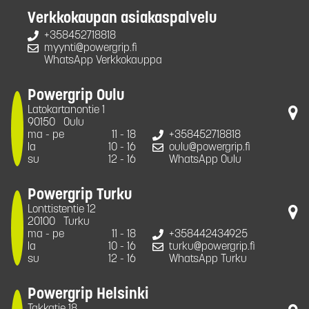
Verkkokaupan asiakaspalvelu
+358452718818
myynti@powergrip.fi
WhatsApp Verkkokauppa
Powergrip Oulu
Latokartanontie 1
90150
Oulu
ma - pe
11 - 18
+358452718818
la
10 - 16
oulu@powergrip.fi
su
12 - 16
WhatsApp Oulu
Powergrip Turku
Lonttistentie 12
20100
Turku
ma - pe
11 - 18
+358442434925
la
10 - 16
turku@powergrip.fi
su
12 - 16
WhatsApp Turku
Powergrip Helsinki