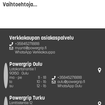
Vaihtoehtoja...
Verkkokaupan asiakaspalvelu
+358452718818
myynti@powergrip.fi
WhatsApp Verkkokauppa
Powergrip Oulu
Latokartanontie 1
90150
Oulu
ma - pe
11 - 18
+358452718818
la
10 - 16
oulu@powergrip.fi
su
12 - 16
WhatsApp Oulu
Powergrip Turku
Lonttistentie 12