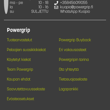
ma - pe
10 - 18
+358456019055
la
10 - 16
kuopio@powergrip.fi
su
SULJETTU
WhatsApp Kuopio
Powergrip
Tuotearvostelut
Powergrip Buyback
Pelaajien suosikkikiekot
Eri vakausasteet
Käytetyt kiekot
Powergripin tarina
Team Powergrip
Ota yhteyttä
Kaupan ehdot
Tietosuojaseloste
Saavutettavuusseloste
Logopankki
Evästeasetukset