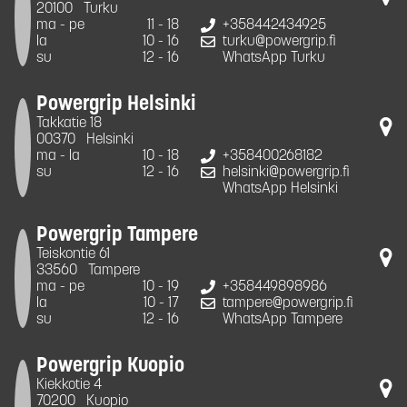
20100
Turku
ma - pe
11 - 18
+358442434925
la
10 - 16
turku@powergrip.fi
su
12 - 16
WhatsApp Turku
Powergrip Helsinki
Takkatie 18
00370
Helsinki
ma - la
10 - 18
+358400268182
su
12 - 16
helsinki@powergrip.fi
WhatsApp Helsinki
Powergrip Tampere
Teiskontie 61
33560
Tampere
ma - pe
10 - 19
+358449898986
la
10 - 17
tampere@powergrip.fi
su
12 - 16
WhatsApp Tampere
Powergrip Kuopio
Kiekkotie 4
70200
Kuopio