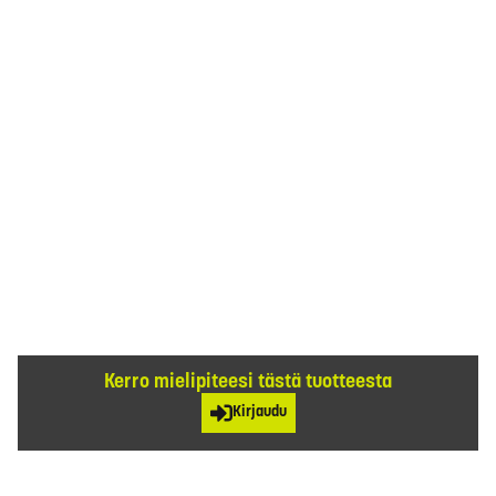
Kerro mielipiteesi tästä tuotteesta
Kirjaudu