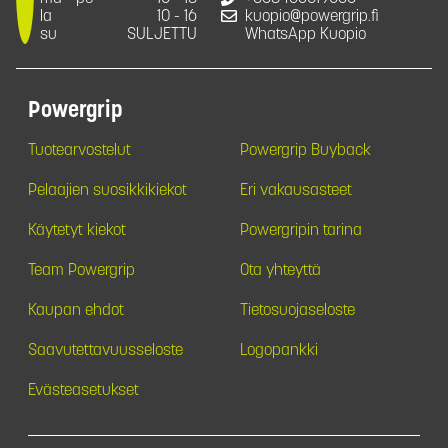
la
10 - 16
kuopio@powergrip.fi
su
SULJETTU
WhatsApp Kuopio
Powergrip
Tuotearvostelut
Powergrip Buyback
Pelaajien suosikkikiekot
Eri vakausasteet
Käytetyt kiekot
Powergripin tarina
Team Powergrip
Ota yhteyttä
Kaupan ehdot
Tietosuojaseloste
Saavutettavuusseloste
Logopankki
Evästeasetukset