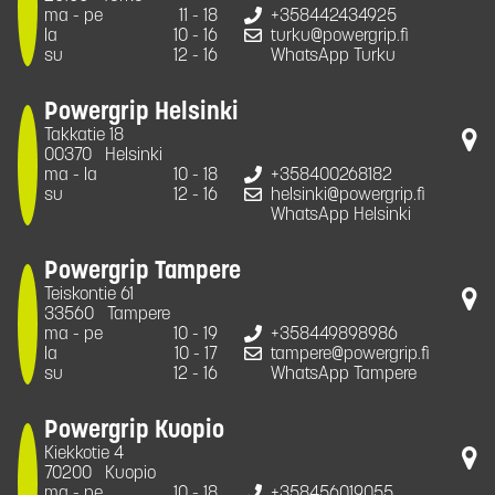
ma - pe
11 - 18
+358442434925
la
10 - 16
turku@powergrip.fi
su
12 - 16
WhatsApp Turku
Powergrip Helsinki
Takkatie 18
00370
Helsinki
ma - la
10 - 18
+358400268182
su
12 - 16
helsinki@powergrip.fi
WhatsApp Helsinki
Powergrip Tampere
Teiskontie 61
33560
Tampere
ma - pe
10 - 19
+358449898986
la
10 - 17
tampere@powergrip.fi
su
12 - 16
WhatsApp Tampere
Powergrip Kuopio
Kiekkotie 4
70200
Kuopio
ma - pe
10 - 18
+358456019055