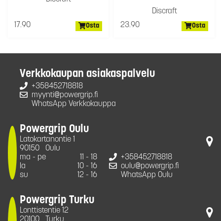
Discraft
17.90
23.90
Osta
Osta
Verkkokaupan asiakaspalvelu
+358452718818
myynti@powergrip.fi
WhatsApp Verkkokauppa
Powergrip Oulu
Latokartanontie 1
90150
Oulu
ma - pe
11 - 18
+358452718818
la
10 - 16
oulu@powergrip.fi
su
12 - 16
WhatsApp Oulu
Powergrip Turku
Lonttistentie 12
20100
Turku