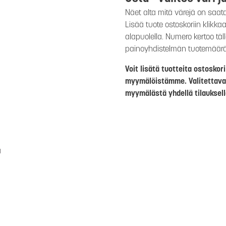
Näet alta mitä värejä on saat
Lisää tuote ostoskoriin klikk
alapuolella. Numero kertoo täl
painoyhdistelmän tuotemäär
Voit lisätä tuotteita ostosko
myymälöistämme. Valitettava
myymälästä yhdellä tilauksell
a