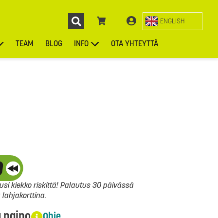
ENGLISH
TEAM
BLOG
INFO
OTA YHTEYTTÄ
ENGL
KIEKOT
LAUKUT
ASUSTEET
MUUT TUOTTEET
si kiekko riskittä! Palautus 30 päivässä
ahjakorttina.
a paino
Ohje