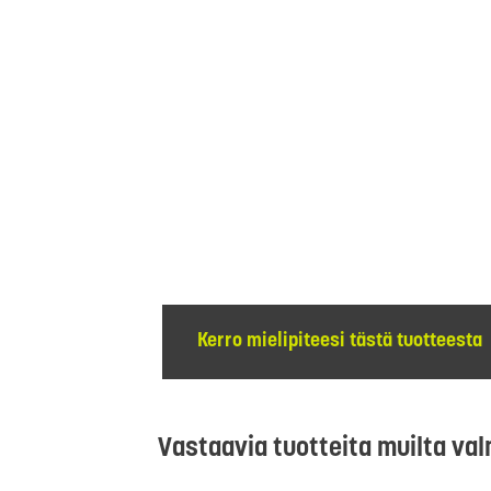
Kerro mielipiteesi tästä tuotteesta
Vastaavia tuotteita muilta val