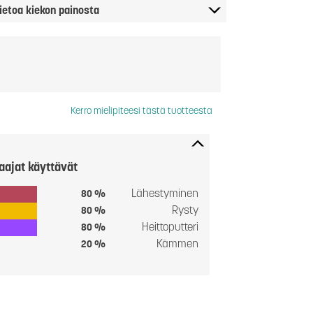
ietoa kiekon painosta
Kerro mielipiteesi tästä tuotteesta
aajat käyttävät
Lähestyminen
80 %
Rysty
80 %
Heittoputteri
80 %
Kämmen
20 %