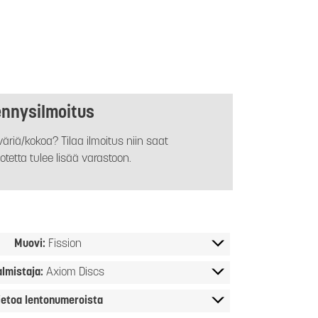
ennysilmoitus
äriä/kokoa? Tilaa ilmoitus niin saat
otetta tulee lisää varastoon.
Muovi:
Fission
almistaja:
Axiom Discs
ietoa lentonumeroista