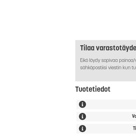
Tilaa varastotäyd
Eikö löydy sopivaa painoa/v
sähköpostiisi viestin kun tu
Tuotetiedot
V
T