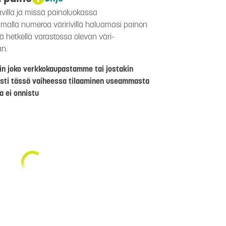
avilla ja missä painoluokassa
aamalla numeroa väririvillä haluamasi painon
lä hetkellä varastossa olevan väri-
än.
riin joko verkkokaupastamme tai jostakin
sti tässä vaiheessa tilaaminen useammasta
a ei onnistu