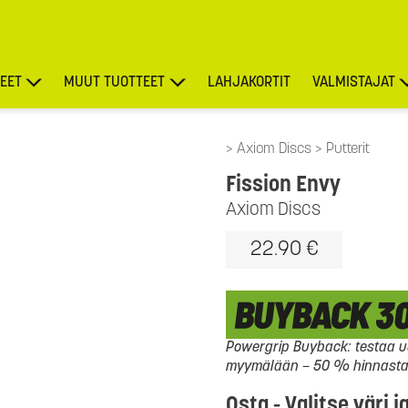
EET
MUUT TUOTTEET
LAHJAKORTIT
VALMISTAJAT
TARJOUKSET
Axiom Discs
Putterit
Fission Envy
Axiom Discs
22.90 €
Powergrip Buyback: testaa uu
myymälään – 50 % hinnasta l
Osta - Valitse väri j