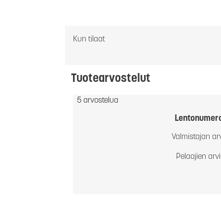
Kun tilaat
Tuotearvostelut
5 arvostelua
Lentonumer
Valmistajan ar
Pelaajien arv