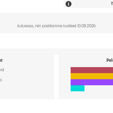
T
kuluessa, niin postitamme tuotteet 10.08.2026
ot
Pel
vot
io