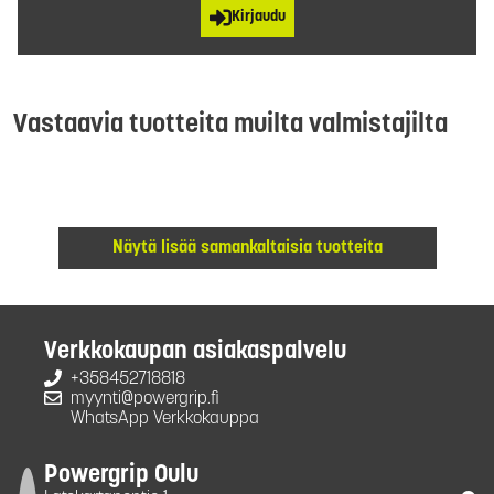
Kirjaudu
Vastaavia tuotteita muilta valmistajilta
Näytä lisää samankaltaisia tuotteita
Verkkokaupan asiakaspalvelu
+358452718818
myynti@powergrip.fi
WhatsApp Verkkokauppa
Powergrip Oulu