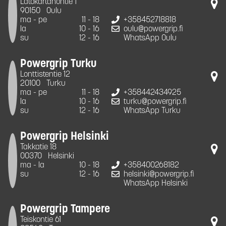
Latokartanontie 1
90150
Oulu
ma - pe
11 - 18
+358452718818
la
10 - 16
oulu@powergrip.fi
su
12 - 16
WhatsApp Oulu
Powergrip Turku
Lonttistentie 12
20100
Turku
ma - pe
11 - 18
+358442434925
la
10 - 16
turku@powergrip.fi
su
12 - 16
WhatsApp Turku
Powergrip Helsinki
Takkatie 18
00370
Helsinki
ma - la
10 - 18
+358400268182
su
12 - 16
helsinki@powergrip.fi
WhatsApp Helsinki
Powergrip Tampere
Teiskontie 61