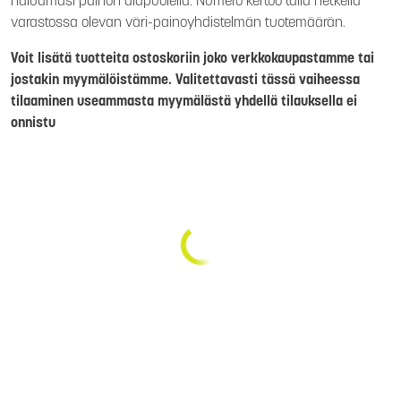
haluamasi painon alapuolella. Numero kertoo tällä hetkellä
varastossa olevan väri-painoyhdistelmän tuotemäärän.
Voit lisätä tuotteita ostoskoriin joko verkkokaupastamme tai
jostakin myymälöistämme. Valitettavasti tässä vaiheessa
tilaaminen useammasta myymälästä yhdellä tilauksella ei
onnistu