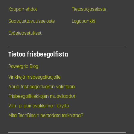
Kaupan ehdot
Tietosuojaseloste
Saavutettavuusseloste
Logopankki
Evästeasetukset
Tietoa frisbeegolfista
Powergrip Blog
Vinkkejä frisbeegolfaajalle
Apua frisbeegolfkiekon valintaan
Frisbeegolfkiekkojen muovilaadut
Väri- ja painovalitsimen käyttö
Mitä TechDiscin heittodata tarkoittaa?