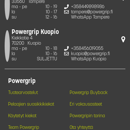
33560
Tampere
ma - pe
10 - 19
+358449898986
la
10 - 17
tampere@powergrip.fi
su
12 - 16
WhatsApp Tampere
Powergrip Kuopio
Kiekkotie 4
70200
Kuopio
ma - pe
10 - 18
+358456019055
la
10 - 16
kuopio@powergrip.fi
su
SULJETTU
WhatsApp Kuopio
Powergrip
Tuotearvostelut
Powergrip Buyback
Pelaajien suosikkikiekot
Eri vakausasteet
Käytetyt kiekot
Powergripin tarina
Team Powergrip
Ota yhteyttä