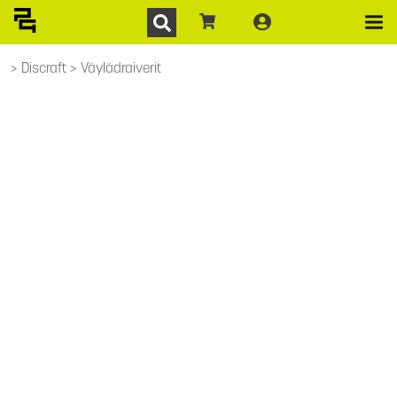
Discraft
Väylädraiverit