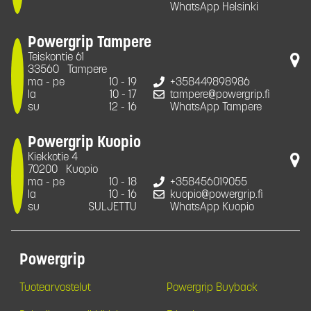
WhatsApp Helsinki
Powergrip Tampere
Teiskontie 61
33560
Tampere
ma - pe
10 - 19
+358449898986
la
10 - 17
tampere@powergrip.fi
su
12 - 16
WhatsApp Tampere
Powergrip Kuopio
Kiekkotie 4
70200
Kuopio
ma - pe
10 - 18
+358456019055
la
10 - 16
kuopio@powergrip.fi
su
SULJETTU
WhatsApp Kuopio
Powergrip
Tuotearvostelut
Powergrip Buyback