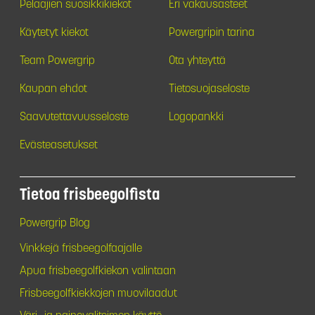
Pelaajien suosikkikiekot
Eri vakausasteet
Käytetyt kiekot
Powergripin tarina
Team Powergrip
Ota yhteyttä
Kaupan ehdot
Tietosuojaseloste
Saavutettavuusseloste
Logopankki
Evästeasetukset
Tietoa frisbeegolfista
Powergrip Blog
Vinkkejä frisbeegolfaajalle
Apua frisbeegolfkiekon valintaan
Frisbeegolfkiekkojen muovilaadut