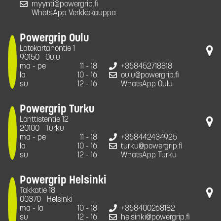
myynti@powergrip.fi
WhatsApp Verkkokauppa
Powergrip Oulu
Latokartanontie 1
90150
Oulu
ma - pe
11 - 18
+358452718818
la
10 - 16
oulu@powergrip.fi
su
12 - 16
WhatsApp Oulu
Powergrip Turku
Lonttistentie 12
20100
Turku
ma - pe
11 - 18
+358442434925
la
10 - 16
turku@powergrip.fi
su
12 - 16
WhatsApp Turku
Powergrip Helsinki
Takkatie 18
00370
Helsinki
ma - la
10 - 18
+358400268182
su
12 - 16
helsinki@powergrip.fi