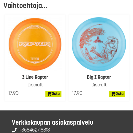
Vaihtoehtoja...
Z Line Raptor
Big Z Raptor
Discraft
Discraft
17.90
17.90
Osta
Osta
Verkkokaupan asiakaspalvelu
+358452718818