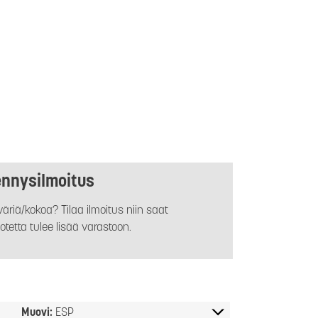
ennysilmoitus
äriä/kokoa? Tilaa ilmoitus niin saat
otetta tulee lisää varastoon.
Muovi:
ESP