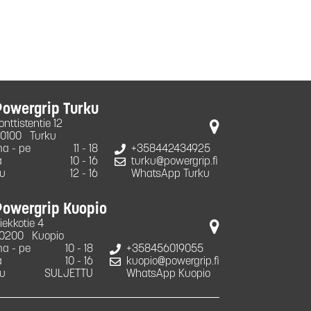
Powergrip Turku
onttistentie 12
0100
Turku
a - pe
11 - 18
+358442434925
a
10 - 16
turku@powergrip.fi
u
12 - 16
WhatsApp Turku
Powergrip Kuopio
iekkotie 4
0200
Kuopio
a - pe
10 - 18
+358456019055
a
10 - 16
kuopio@powergrip.fi
u
SULJETTU
WhatsApp Kuopio