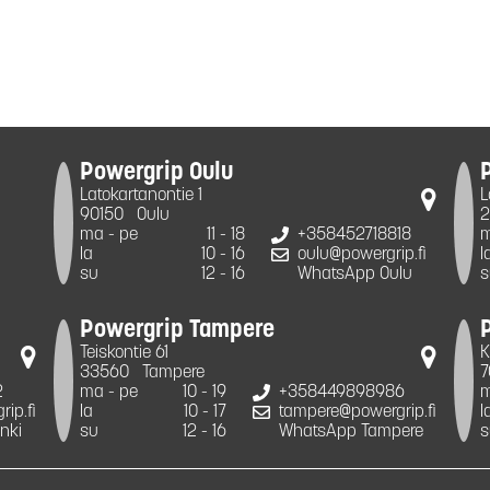
Powergrip Oulu
Latokartanontie 1
L
90150
Oulu
2
ma - pe
11 - 18
+358452718818
m
la
10 - 16
oulu@powergrip.fi
l
su
12 - 16
WhatsApp Oulu
s
Powergrip Tampere
Teiskontie 61
K
33560
Tampere
7
2
ma - pe
10 - 19
+358449898986
m
ip.fi
la
10 - 17
tampere@powergrip.fi
l
nki
su
12 - 16
WhatsApp Tampere
s