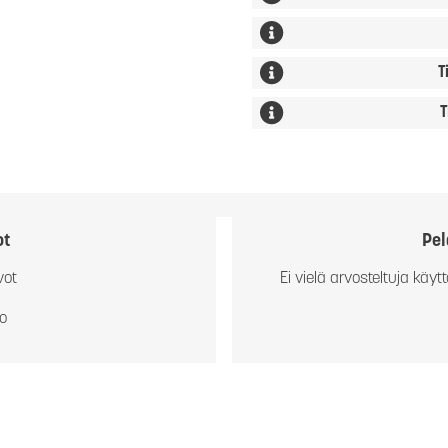
T
T
ot
Pel
vot
Ei vielä arvosteltuja käytt
io