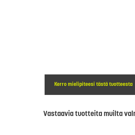
Kerro mielipiteesi tästä tuotteesta
Vastaavia tuotteita muilta val