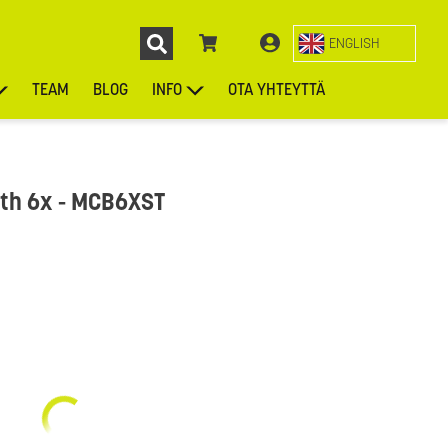
ENGLISH
TEAM
BLOG
INFO
OTA YHTEYTTÄ
ENGL
KIEKOT
LAUKUT
ASUSTEET
MUUT TUOTTEET
th 6x - MCB6XST