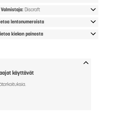
Valmistaja:
Discraft
ietoa lentonumeroista
ietoa kiekon painosta
aajat käyttävät
ötarkoituksia.