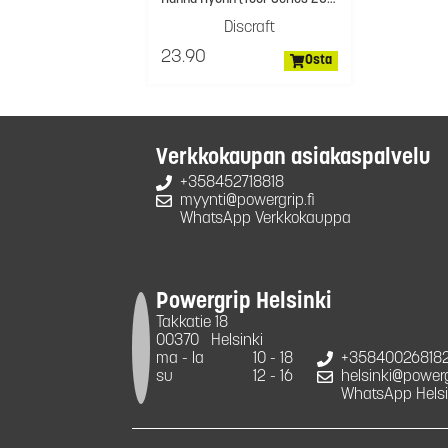
Discraft
23.90
Osta
Verkkokaupan asiakaspalvelu
+358452718818
myynti@powergrip.fi
WhatsApp Verkkokauppa
Powergrip Helsinki
Takkatie 18
00370
Helsinki
ma - la
10 - 18
+35840026818
su
12 - 16
helsinki@powergr
WhatsApp Helsi