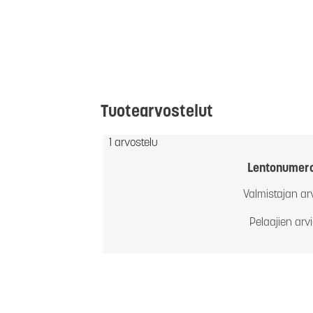
Tuotearvostelut
1 arvostelu
Lentonumer
Valmistajan ar
Pelaajien arv