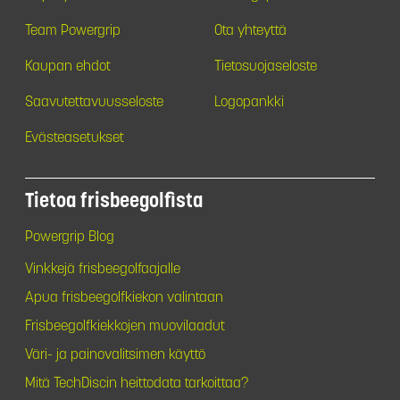
Team Powergrip
Ota yhteyttä
Kaupan ehdot
Tietosuojaseloste
Saavutettavuusseloste
Logopankki
Evästeasetukset
Tietoa frisbeegolfista
Powergrip Blog
Vinkkejä frisbeegolfaajalle
Apua frisbeegolfkiekon valintaan
Frisbeegolfkiekkojen muovilaadut
Väri- ja painovalitsimen käyttö
Mitä TechDiscin heittodata tarkoittaa?