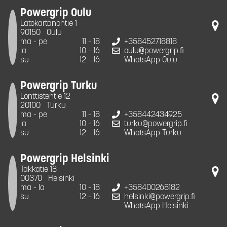
Powergrip Oulu
Latokartanontie 1
90150
Oulu
ma - pe
11 - 18
+358452718818
la
10 - 16
oulu@powergrip.fi
su
12 - 16
WhatsApp Oulu
Powergrip Turku
Lonttistentie 12
20100
Turku
ma - pe
11 - 18
+358442434925
la
10 - 16
turku@powergrip.fi
su
12 - 16
WhatsApp Turku
Powergrip Helsinki
Takkatie 18
00370
Helsinki
ma - la
10 - 18
+358400268182
su
12 - 16
helsinki@powergrip.fi
WhatsApp Helsinki