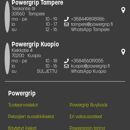
Powergrip Tampere
Teiskontie 61
33560
Tampere
ma - pe
10 - 19
+358449898986
la
10 - 17
tampere@powergrip.fi
su
12 - 16
WhatsApp Tampere
Powergrip Kuopio
Kiekkotie 4
70200
Kuopio
ma - pe
10 - 18
+358456019055
la
10 - 16
kuopio@powergrip.fi
su
SULJETTU
WhatsApp Kuopio
Powergrip
Tuotearvostelut
Powergrip Buyback
Pelaajien suosikkikiekot
Eri vakausasteet
Käytetyt kiekot
Powergripin tarina