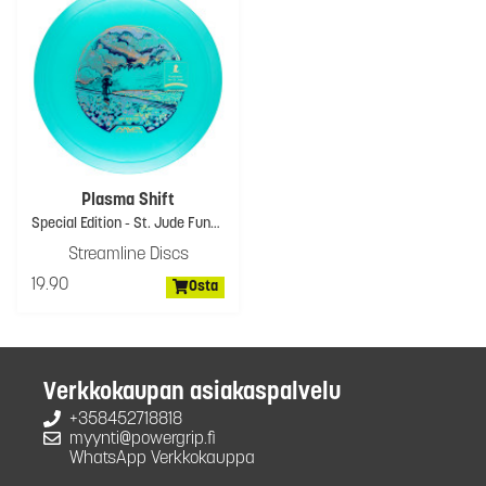
Plasma Shift
Special Edition - St. Jude Fundraiser
Streamline Discs
19.90
Osta
Verkkokaupan asiakaspalvelu
+358452718818
myynti@powergrip.fi
WhatsApp Verkkokauppa