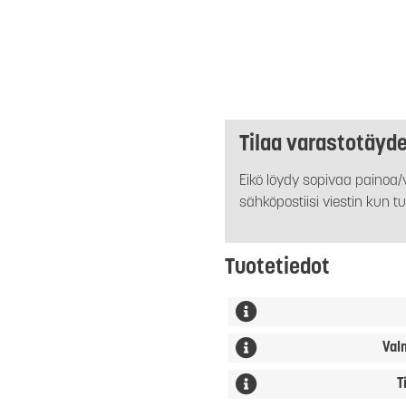
Tilaa varastotäyd
Eikö löydy sopivaa painoa/v
sähköpostiisi viestin kun tu
Tuotetiedot
Val
T