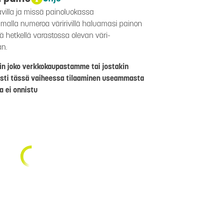
avilla ja missä painoluokassa
aamalla numeroa väririvillä haluamasi painon
lä hetkellä varastossa olevan väri-
än.
riin joko verkkokaupastamme tai jostakin
sti tässä vaiheessa tilaaminen useammasta
a ei onnistu