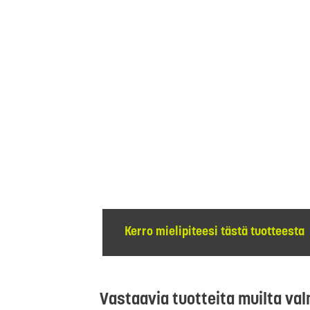
Kerro mielipiteesi tästä tuotteesta
Vastaavia tuotteita muilta val