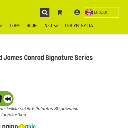
ENGLISH
TEAM
BLOG
INFO
OTA YHTEYTTÄ
ENGL
KIEKOT
LAUKUT
ASUSTEET
MUUT TUOTTEET
d James Conrad Signature Series
si kiekko riskittä! Palautus 30 päivässä
ahjakorttina.
a paino
Ohje