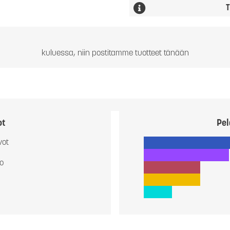
T
kuluessa, niin postitamme tuotteet tänään
ot
Pel
vot
io