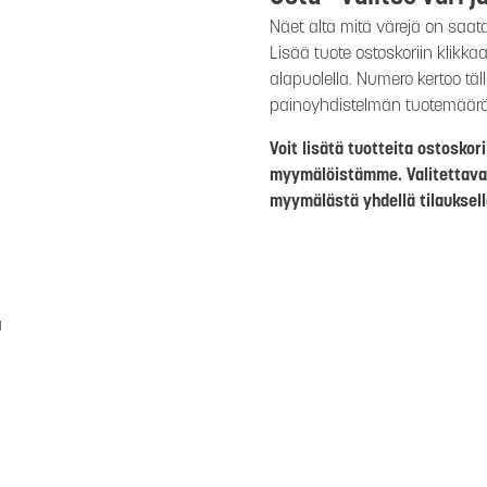
Näet alta mitä värejä on saat
Lisää tuote ostoskoriin klikk
alapuolella. Numero kertoo täl
painoyhdistelmän tuotemäär
Voit lisätä tuotteita ostosko
myymälöistämme. Valitettava
myymälästä yhdellä tilauksell
a