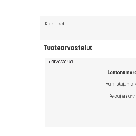
Kun tilaat
Tuotearvostelut
5 arvostelua
Lentonumer
Valmistajan ar
Pelaajien arv