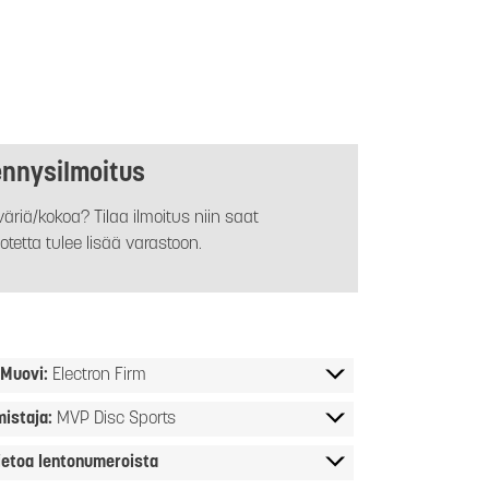
ennysilmoitus
äriä/kokoa? Tilaa ilmoitus niin saat
otetta tulee lisää varastoon.
Muovi:
Electron Firm
mistaja:
MVP Disc Sports
ietoa lentonumeroista