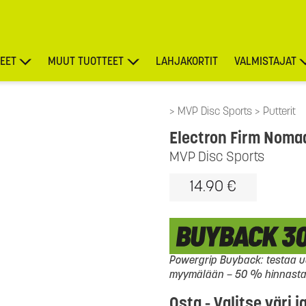
EET
MUUT TUOTTEET
LAHJAKORTIT
VALMISTAJAT
TARJOUKSET
MVP Disc Sports
Putterit
Electron Firm Noma
MVP Disc Sports
14.90 €
Powergrip Buyback: testaa uu
myymälään – 50 % hinnasta l
Osta - Valitse väri j