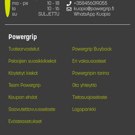
ma - pe
10 - 18
+358456019055
la
10 - 16
kuopio@powergrip.fi
su
SULJETTU
WhatsApp Kuopio
Powergrip
Tuotearvostelut
Powergrip Buyback
Pelaajien suosikkikiekot
Eri vakausasteet
Käytetyt kiekot
Powergripin tarina
Team Powergrip
Ota yhteyttä
Kaupan ehdot
Tietosuojaseloste
Saavutettavuusseloste
Logopankki
Evästeasetukset