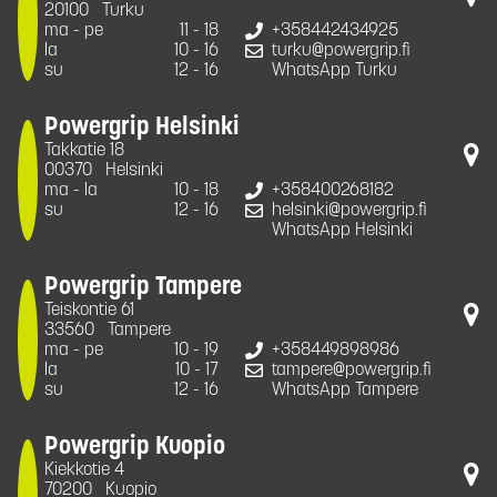
20100
Turku
ma - pe
11 - 18
+358442434925
la
10 - 16
turku@powergrip.fi
su
12 - 16
WhatsApp Turku
Powergrip Helsinki
Takkatie 18
00370
Helsinki
ma - la
10 - 18
+358400268182
su
12 - 16
helsinki@powergrip.fi
WhatsApp Helsinki
Powergrip Tampere
Teiskontie 61
33560
Tampere
ma - pe
10 - 19
+358449898986
la
10 - 17
tampere@powergrip.fi
su
12 - 16
WhatsApp Tampere
Powergrip Kuopio
Kiekkotie 4
70200
Kuopio