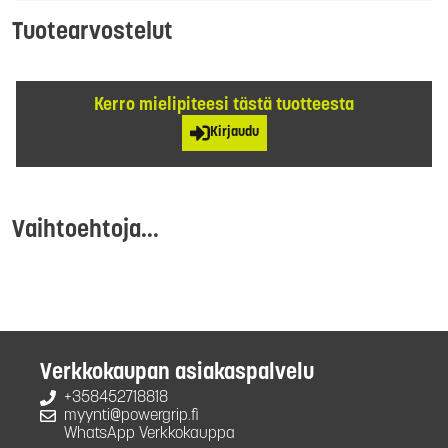
Tuotearvostelut
Kerro mielipiteesi tästä tuotteesta
Kirjaudu
Vaihtoehtoja...
Verkkokaupan asiakaspalvelu
+358452718818
myynti@powergrip.fi
WhatsApp Verkkokauppa