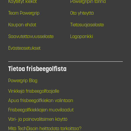
Käytetyt kiekot
Powergripin tarina
Team Powergrip
Ota yhteyttä
Kaupan ehdot
Tietosuojaseloste
Saavutettavuusseloste
Logopankki
Evästeasetukset
Tietoa frisbeegolfista
Powergrip Blog
Vinkkejä frisbeegolfaajalle
Apua frisbeegolfkiekon valintaan
Frisbeegolfkiekkojen muovilaadut
Väri- ja painovalitsimen käyttö
Mitä TechDiscin heittodata tarkoittaa?