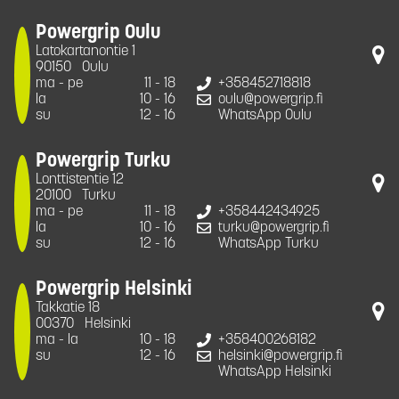
Powergrip Oulu
Latokartanontie 1
90150
Oulu
ma - pe
11 - 18
+358452718818
la
10 - 16
oulu@powergrip.fi
su
12 - 16
WhatsApp Oulu
Powergrip Turku
Lonttistentie 12
20100
Turku
ma - pe
11 - 18
+358442434925
la
10 - 16
turku@powergrip.fi
su
12 - 16
WhatsApp Turku
Powergrip Helsinki
Takkatie 18
00370
Helsinki
ma - la
10 - 18
+358400268182
su
12 - 16
helsinki@powergrip.fi
WhatsApp Helsinki