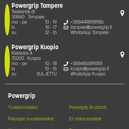
Powergrip Tampere
Teiskontie 61
33560
Tampere
ma - pe
10 - 19
+358449898986
la
10 - 17
tampere@powergrip.fi
su
12 - 16
WhatsApp Tampere
Powergrip Kuopio
Kiekkotie 4
70200
Kuopio
ma - pe
10 - 18
+358456019055
la
10 - 16
kuopio@powergrip.fi
su
SULJETTU
WhatsApp Kuopio
Powergrip
Tuotearvostelut
Powergrip Buyback
Pelaajien suosikkikiekot
Eri vakausasteet