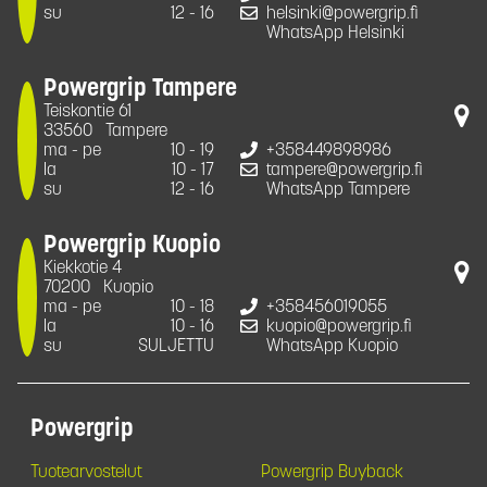
su
12 - 16
helsinki@powergrip.fi
WhatsApp Helsinki
Powergrip Tampere
Teiskontie 61
33560
Tampere
ma - pe
10 - 19
+358449898986
la
10 - 17
tampere@powergrip.fi
su
12 - 16
WhatsApp Tampere
Powergrip Kuopio
Kiekkotie 4
70200
Kuopio
ma - pe
10 - 18
+358456019055
la
10 - 16
kuopio@powergrip.fi
su
SULJETTU
WhatsApp Kuopio
Powergrip
Tuotearvostelut
Powergrip Buyback