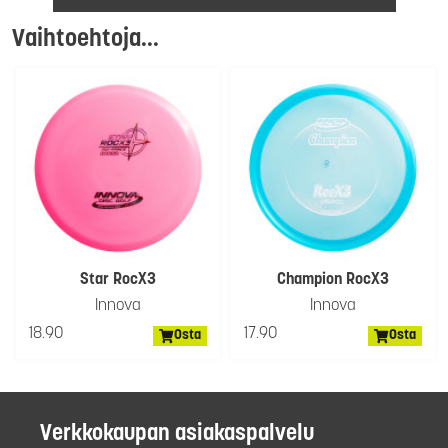
Vaihtoehtoja...
Star RocX3
Champion RocX3
Innova
Innova
18.90
17.90
Osta
Osta
Verkkokaupan asiakaspalvelu