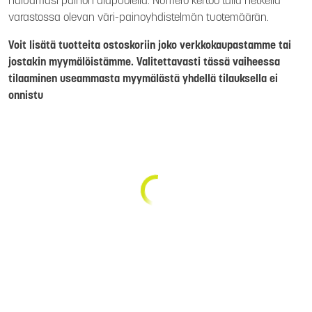
haluamasi painon alapuolella. Numero kertoo tällä hetkellä
varastossa olevan väri-painoyhdistelmän tuotemäärän.
Voit lisätä tuotteita ostoskoriin joko verkkokaupastamme tai
jostakin myymälöistämme. Valitettavasti tässä vaiheessa
tilaaminen useammasta myymälästä yhdellä tilauksella ei
onnistu