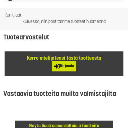
Kun tilaat
kuluessa, niin postitamme tuotteet huomenna
Tuotearvostelut
Kerro mielipiteesi tästä tuotteesta
Kirjaudu
Vastaavia tuotteita muilta valmistajilta
Näytä lisää samankaltaisia tuotteita