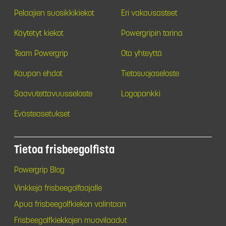
Pelaajien suosikkikiekot
Eri vakausasteet
Käytetyt kiekot
Powergripin tarina
Team Powergrip
Ota yhteyttä
Kaupan ehdot
Tietosuojaseloste
Saavutettavuusseloste
Logopankki
Evästeasetukset
Tietoa frisbeegolfista
Powergrip Blog
Vinkkejä frisbeegolfaajalle
Apua frisbeegolfkiekon valintaan
Frisbeegolfkiekkojen muovilaadut