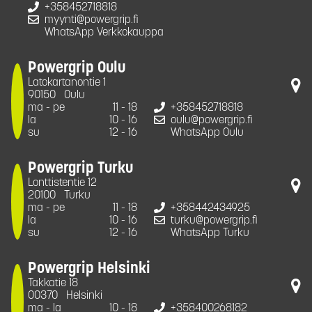
+358452718818
myynti@powergrip.fi
WhatsApp Verkkokauppa
Powergrip Oulu
Latokartanontie 1
90150
Oulu
ma - pe
11 - 18
+358452718818
la
10 - 16
oulu@powergrip.fi
su
12 - 16
WhatsApp Oulu
Powergrip Turku
Lonttistentie 12
20100
Turku
ma - pe
11 - 18
+358442434925
la
10 - 16
turku@powergrip.fi
su
12 - 16
WhatsApp Turku
Powergrip Helsinki
Takkatie 18
00370
Helsinki
ma - la
10 - 18
+358400268182