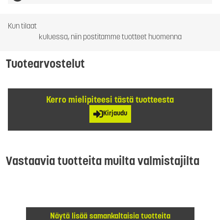
Kun tilaat
kuluessa, niin postitamme tuotteet huomenna
Tuotearvostelut
Kerro mielipiteesi tästä tuotteesta
Kirjaudu
Vastaavia tuotteita muilta valmistajilta
Näytä lisää samankaltaisia tuotteita