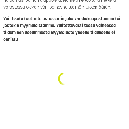
haluamasi painon alapuolella. Numero kertoo tällä hetkellä
varastossa olevan väri-painoyhdistelmän tuotemäärän.
Voit lisätä tuotteita ostoskoriin joko verkkokaupastamme tai
jostakin myymälöistämme. Valitettavasti tässä vaiheessa
tilaaminen useammasta myymälästä yhdellä tilauksella ei
onnistu