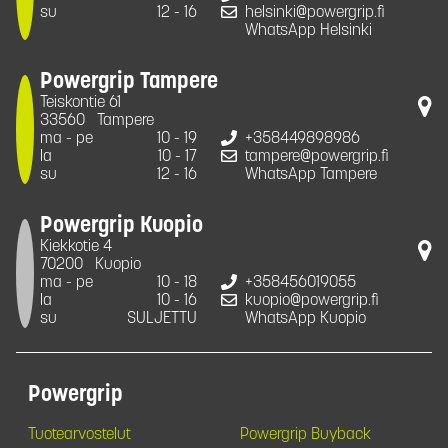
su
12 - 16
helsinki@powergrip.fi
WhatsApp Helsinki
Powergrip Tampere
Teiskontie 61
33560
Tampere
ma - pe
10 - 19
+358449898986
la
10 - 17
tampere@powergrip.fi
su
12 - 16
WhatsApp Tampere
Powergrip Kuopio
Kiekkotie 4
70200
Kuopio
ma - pe
10 - 18
+358456019055
la
10 - 16
kuopio@powergrip.fi
su
SULJETTU
WhatsApp Kuopio
Powergrip
Tuotearvostelut
Powergrip Buyback