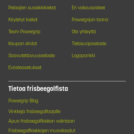
Pelaajien suosikkikiekot
Eri vakausasteet
Käytetyt kiekot
Powergripin tarina
Team Powergrip
Ota yhteyttä
Kaupan ehdot
Tietosuojaseloste
Saavutettavuusseloste
Logopankki
Evästeasetukset
Tietoa frisbeegolfista
Powergrip Blog
Vinkkejä frisbeegolfaajalle
Apua frisbeegolfkiekon valintaan
Frisbeegolfkiekkojen muovilaadut