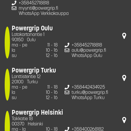
+358452718818
myynti@powergrip.fi
WhatsApp Verkkokauppa
Powergrip Oulu
Latokartanontie 1
90150
Oulu
ma - pe
11 - 18
+358452718818
la
10 - 16
oulu@powergrip.fi
su
12 - 16
WhatsApp Oulu
Powergrip Turku
Lonttistentie 12
20100
Turku
ma - pe
11 - 18
+358442434925
la
10 - 16
turku@powergrip.fi
su
12 - 16
WhatsApp Turku
Powergrip Helsinki
Takkatie 18
00370
Helsinki
ma - la
10 - 18
+358400268182