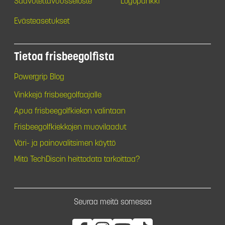
Saavutettavuusseloste
Logopankki
Evästeasetukset
Tietoa frisbeegolfista
Powergrip Blog
Vinkkejä frisbeegolfaajalle
Apua frisbeegolfkiekon valintaan
Frisbeegolfkiekkojen muovilaadut
Väri- ja painovalitsimen käyttö
Mitä TechDiscin heittodata tarkoittaa?
Seuraa meitä somessa