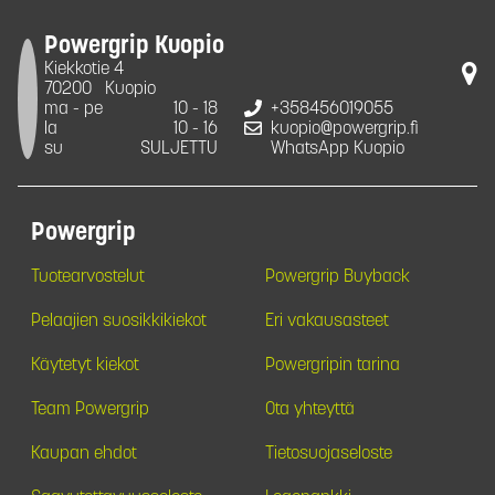
Powergrip Kuopio
Kiekkotie 4
70200
Kuopio
ma - pe
10 - 18
+358456019055
la
10 - 16
kuopio@powergrip.fi
su
SULJETTU
WhatsApp Kuopio
Powergrip
Tuotearvostelut
Powergrip Buyback
Pelaajien suosikkikiekot
Eri vakausasteet
Käytetyt kiekot
Powergripin tarina
Team Powergrip
Ota yhteyttä
Kaupan ehdot
Tietosuojaseloste