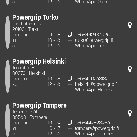
su
12 - 16
WhatsApp Oulu
Powergrip Turku
Lonttistentie 12
20100
Turku
ma - pe
11 - 18
+358442434925
la
10 - 16
turku@powergrip.fi
su
12 - 16
WhatsApp Turku
Powergrip Helsinki
Takkatie 18
00370
Helsinki
ma - la
10 - 18
+358400268182
su
12 - 16
helsinki@powergrip.fi
WhatsApp Helsinki
Powergrip Tampere
Teiskontie 61
33560
Tampere
ma - pe
10 - 19
+358449898986
la
10 - 17
tampere@powergrip.fi
su
12 - 16
WhatsApp Tampere