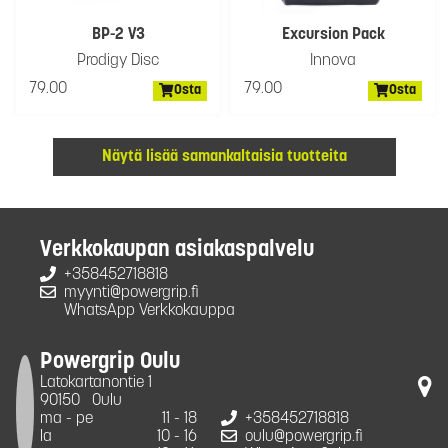
BP-2 V3
Excursion Pack
Prodigy Disc
Innova
79.00
79.00
Osta
Osta
Näytä lisää samankaltaisia tuotteita
Verkkokaupan asiakaspalvelu
+358452718818
myynti@powergrip.fi
WhatsApp Verkkokauppa
Powergrip Oulu
Latokartanontie 1
90150
Oulu
ma - pe
11 - 18
+358452718818
la
10 - 16
oulu@powergrip.fi