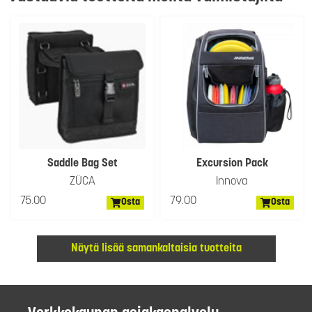
Saddle Bag Set
Excursion Pack
ZÜCA
Innova
75.00
79.00
Osta
Osta
Näytä lisää samankaltaisia tuotteita