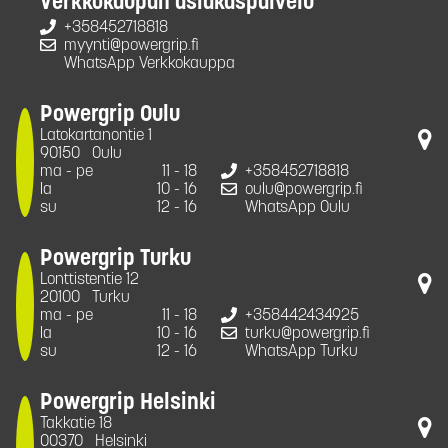
Verkkokaupan asiakaspalvelu
+358452718818
myynti@powergrip.fi
WhatsApp Verkkokauppa
Powergrip Oulu
Latokartanontie 1
90150
Oulu
ma - pe
11 - 18
+358452718818
la
10 - 16
oulu@powergrip.fi
su
12 - 16
WhatsApp Oulu
Powergrip Turku
Lonttistentie 12
20100
Turku
ma - pe
11 - 18
+358442434925
la
10 - 16
turku@powergrip.fi
su
12 - 16
WhatsApp Turku
Powergrip Helsinki
Takkatie 18
00370
Helsinki