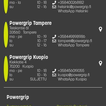
ma - la
10 - 18
+358400268182
su
12 - 16
helsinki@powergrip.fi
WhatsApp Helsinki
Powergrip Tampere
Teiskontie 61
33560
Tampere
ma - pe
10 - 19
+358449898986
la
10 - 17
tampere@powergrip.fi
su
12 - 16
WhatsApp Tampere
Powergrip Kuopio
Kiekkotie 4
70200
Kuopio
ma - pe
10 - 18
+358456019055
la
10 - 16
kuopio@powergrip.fi
su
SULJETTU
WhatsApp Kuopio
Powergrip