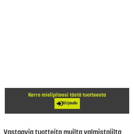
Kerro mielipiteesi tästä tuotteesta
Kirjaudu
Vastaavia tuotteita muilta valmistajilta