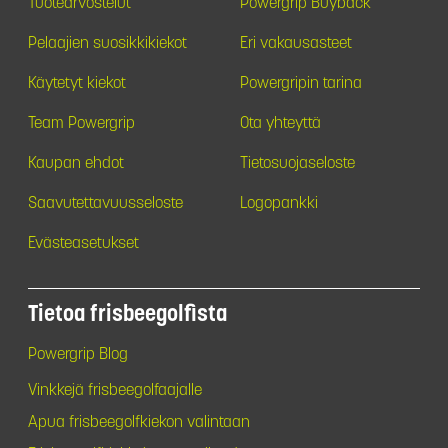
Tuotearvostelut
Powergrip Buyback
Pelaajien suosikkikiekot
Eri vakausasteet
Käytetyt kiekot
Powergripin tarina
Team Powergrip
Ota yhteyttä
Kaupan ehdot
Tietosuojaseloste
Saavutettavuusseloste
Logopankki
Evästeasetukset
Tietoa frisbeegolfista
Powergrip Blog
Vinkkejä frisbeegolfaajalle
Apua frisbeegolfkiekon valintaan