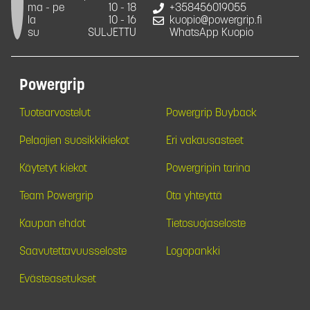
ma - pe
10 - 18
+358456019055
la
10 - 16
kuopio@powergrip.fi
su
SULJETTU
WhatsApp Kuopio
Powergrip
Tuotearvostelut
Powergrip Buyback
Pelaajien suosikkikiekot
Eri vakausasteet
Käytetyt kiekot
Powergripin tarina
Team Powergrip
Ota yhteyttä
Kaupan ehdot
Tietosuojaseloste
Saavutettavuusseloste
Logopankki
Evästeasetukset