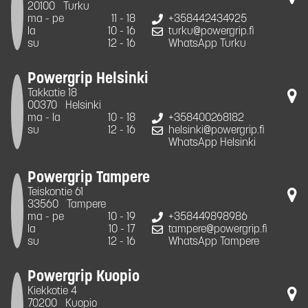
20100
Turku
ma - pe
11 - 18
+358442434925
la
10 - 16
turku@powergrip.fi
su
12 - 16
WhatsApp Turku
Powergrip Helsinki
Takkatie 18
00370
Helsinki
ma - la
10 - 18
+358400268182
su
12 - 16
helsinki@powergrip.fi
WhatsApp Helsinki
Powergrip Tampere
Teiskontie 61
33560
Tampere
ma - pe
10 - 19
+358449898986
la
10 - 17
tampere@powergrip.fi
su
12 - 16
WhatsApp Tampere
Powergrip Kuopio
Kiekkotie 4
70200
Kuopio