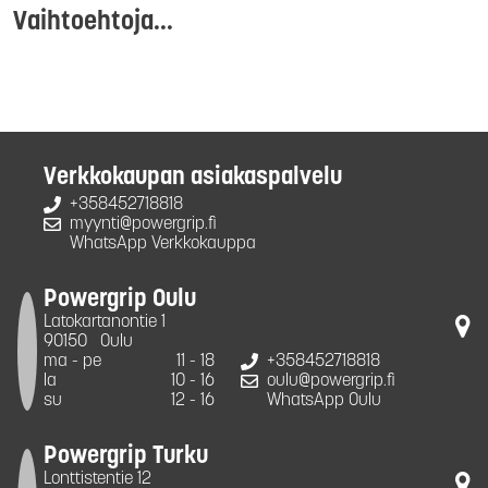
Vaihtoehtoja...
Verkkokaupan asiakaspalvelu
+358452718818
myynti@powergrip.fi
WhatsApp Verkkokauppa
Powergrip Oulu
Latokartanontie 1
90150
Oulu
ma - pe
11 - 18
+358452718818
la
10 - 16
oulu@powergrip.fi
su
12 - 16
WhatsApp Oulu
Powergrip Turku
Lonttistentie 12