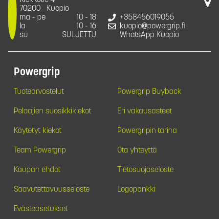
Kiekkotie 4
70200
Kuopio
ma - pe
10 - 18
+358456019055
la
10 - 16
kuopio@powergrip.fi
su
SULJETTU
WhatsApp Kuopio
Powergrip
Tuotearvostelut
Powergrip Buyback
Pelaajien suosikkikiekot
Eri vakausasteet
Käytetyt kiekot
Powergripin tarina
Team Powergrip
Ota yhteyttä
Kaupan ehdot
Tietosuojaseloste
Saavutettavuusseloste
Logopankki
Evästeasetukset