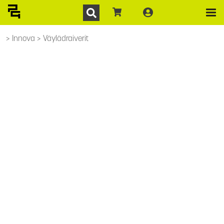
Innova
Väylädraiverit