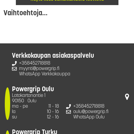
Vaihtoehtoja...
Verkkokaupan asiakaspalvelu
+358452718818
myynti@powergrip.fi
WhatsApp Verkkokauppa
Powergrip Oulu
Latokartanontie 1
90150
Oulu
ma - pe
11 - 18
+358452718818
la
10 - 16
oulu@powergrip.fi
su
12 - 16
WhatsApp Oulu
Powergrip Turku