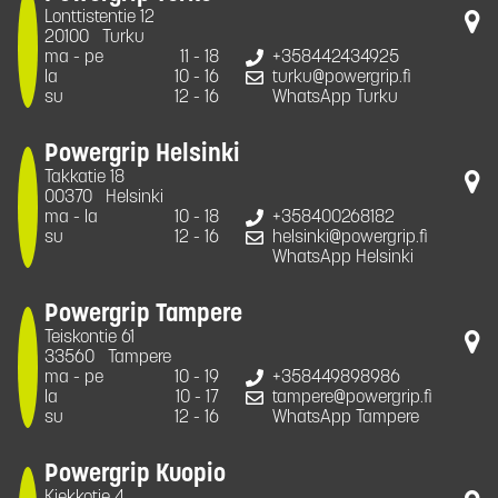
Lonttistentie 12
20100
Turku
ma - pe
11 - 18
+358442434925
la
10 - 16
turku@powergrip.fi
su
12 - 16
WhatsApp Turku
Powergrip Helsinki
Takkatie 18
00370
Helsinki
ma - la
10 - 18
+358400268182
su
12 - 16
helsinki@powergrip.fi
WhatsApp Helsinki
Powergrip Tampere
Teiskontie 61
33560
Tampere
ma - pe
10 - 19
+358449898986
la
10 - 17
tampere@powergrip.fi
su
12 - 16
WhatsApp Tampere
Powergrip Kuopio