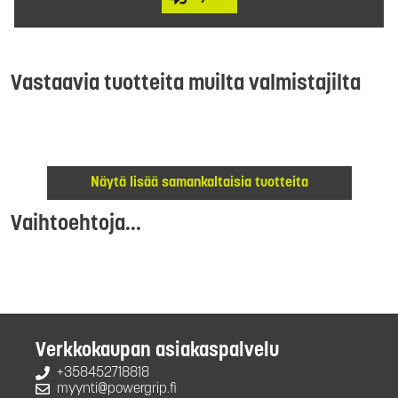
Vastaavia tuotteita muilta valmistajilta
Näytä lisää samankaltaisia tuotteita
Vaihtoehtoja...
Verkkokaupan asiakaspalvelu
+358452718818
myynti@powergrip.fi