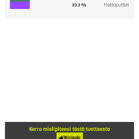
Heittoputteri
33.3 %
Kerro mielipiteesi tästä tuotteesta
Kirjaudu