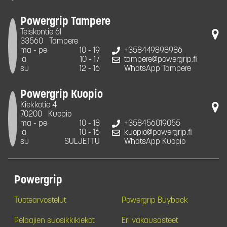
Powergrip Tampere
Teiskontie 61
33560
Tampere
ma - pe
10 - 19
+358449898986
la
10 - 17
tampere@powergrip.fi
su
12 - 16
WhatsApp Tampere
Powergrip Kuopio
Kiekkotie 4
70200
Kuopio
ma - pe
10 - 18
+358456019055
la
10 - 16
kuopio@powergrip.fi
su
SULJETTU
WhatsApp Kuopio
Powergrip
Tuotearvostelut
Powergrip Buyback
Pelaajien suosikkikiekot
Eri vakausasteet