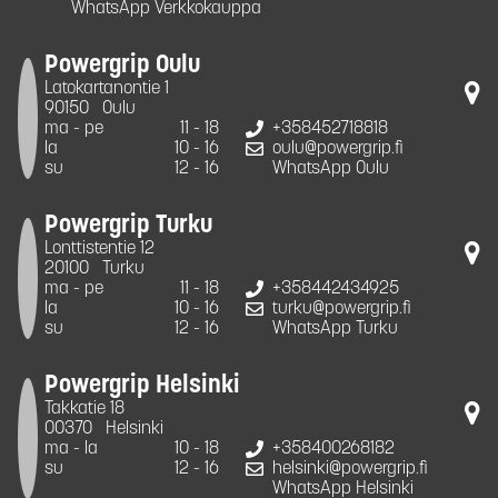
WhatsApp Verkkokauppa
Powergrip Oulu
Latokartanontie 1
90150
Oulu
ma - pe
11 - 18
+358452718818
la
10 - 16
oulu@powergrip.fi
su
12 - 16
WhatsApp Oulu
Powergrip Turku
Lonttistentie 12
20100
Turku
ma - pe
11 - 18
+358442434925
la
10 - 16
turku@powergrip.fi
su
12 - 16
WhatsApp Turku
Powergrip Helsinki
Takkatie 18
00370
Helsinki
ma - la
10 - 18
+358400268182
su
12 - 16
helsinki@powergrip.fi
WhatsApp Helsinki