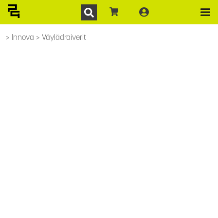
Innova
Väylädraiverit