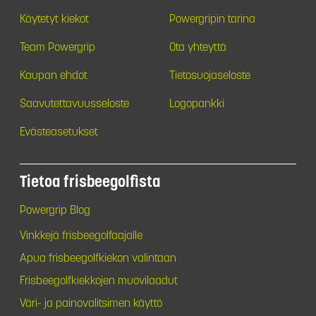
Käytetyt kiekot
Powergripin tarina
Team Powergrip
Ota yhteyttä
Kaupan ehdot
Tietosuojaseloste
Saavutettavuusseloste
Logopankki
Evästeasetukset
Tietoa frisbeegolfista
Powergrip Blog
Vinkkejä frisbeegolfaajalle
Apua frisbeegolfkiekon valintaan
Frisbeegolfkiekkojen muovilaadut
Väri- ja painovalitsimen käyttö