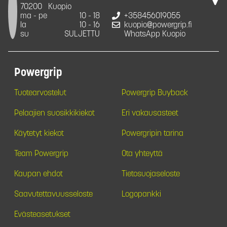
70200
Kuopio
ma - pe
10 - 18
+358456019055
la
10 - 16
kuopio@powergrip.fi
su
SULJETTU
WhatsApp Kuopio
Powergrip
Tuotearvostelut
Powergrip Buyback
Pelaajien suosikkikiekot
Eri vakausasteet
Käytetyt kiekot
Powergripin tarina
Team Powergrip
Ota yhteyttä
Kaupan ehdot
Tietosuojaseloste
Saavutettavuusseloste
Logopankki
Evästeasetukset