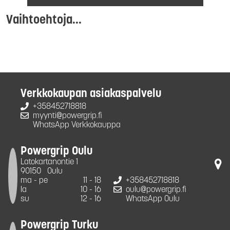
Vaihtoehtoja...
Verkkokaupan asiakaspalvelu
+358452718818
myynti@powergrip.fi
WhatsApp Verkkokauppa
Powergrip Oulu
Latokartanontie 1
90150
Oulu
ma - pe
11 - 18
+358452718818
la
10 - 16
oulu@powergrip.fi
su
12 - 16
WhatsApp Oulu
Powergrip Turku