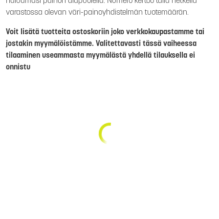
haluamasi painon alapuolella. Numero kertoo tällä hetkellä
varastossa olevan väri-painoyhdistelmän tuotemäärän.
Voit lisätä tuotteita ostoskoriin joko verkkokaupastamme tai
jostakin myymälöistämme. Valitettavasti tässä vaiheessa
tilaaminen useammasta myymälästä yhdellä tilauksella ei
onnistu