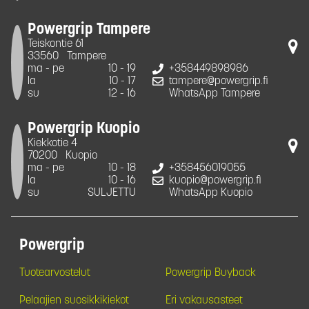
Powergrip Tampere
Teiskontie 61
33560
Tampere
ma - pe
10 - 19
+358449898986
la
10 - 17
tampere@powergrip.fi
su
12 - 16
WhatsApp Tampere
Powergrip Kuopio
Kiekkotie 4
70200
Kuopio
ma - pe
10 - 18
+358456019055
la
10 - 16
kuopio@powergrip.fi
su
SULJETTU
WhatsApp Kuopio
Powergrip
Tuotearvostelut
Powergrip Buyback
Pelaajien suosikkikiekot
Eri vakausasteet