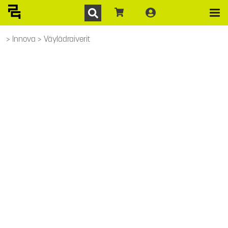
Innova
Väylädraiverit