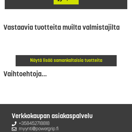
Vastaavia tuotteita muilta valmistajilta
Näytä lisää samankaltaisia tuotteita
Vaihtoehtoja...
Verkkokaupan asiakaspalvelu
+358452718818
myynti@powergrip.fi