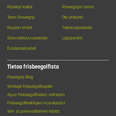
Käytetyt kiekot
Powergripin tarina
Team Powergrip
Ota yhteyttä
Kaupan ehdot
Tietosuojaseloste
Saavutettavuusseloste
Logopankki
Evästeasetukset
Tietoa frisbeegolfista
Powergrip Blog
Vinkkejä frisbeegolfaajalle
Apua frisbeegolfkiekon valintaan
Frisbeegolfkiekkojen muovilaadut
Väri- ja painovalitsimen käyttö