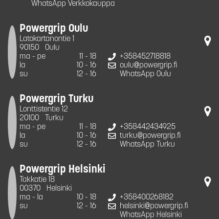
WhatsApp Verkkokauppa
Powergrip Oulu
Latokartanontie 1
90150
Oulu
ma - pe
11 - 18
+358452718818
la
10 - 16
oulu@powergrip.fi
su
12 - 16
WhatsApp Oulu
Powergrip Turku
Lonttistentie 12
20100
Turku
ma - pe
11 - 18
+358442434925
la
10 - 16
turku@powergrip.fi
su
12 - 16
WhatsApp Turku
Powergrip Helsinki
Takkatie 18
00370
Helsinki
ma - la
10 - 18
+358400268182
su
12 - 16
helsinki@powergrip.fi
WhatsApp Helsinki