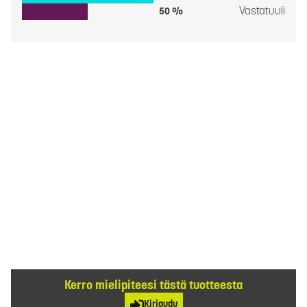
Vastatuuli
50 %
Kerro mielipiteesi tästä tuotteesta
Kirjaudu