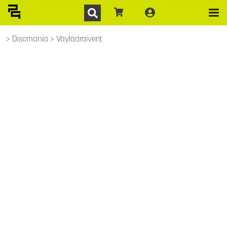
Discmania
Väylädraiverit