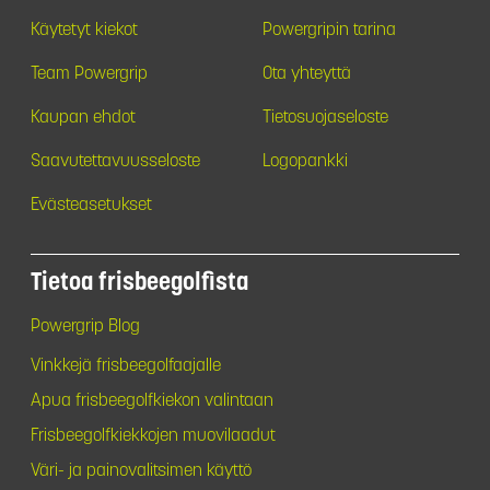
Käytetyt kiekot
Powergripin tarina
Team Powergrip
Ota yhteyttä
Kaupan ehdot
Tietosuojaseloste
Saavutettavuusseloste
Logopankki
Evästeasetukset
Tietoa frisbeegolfista
Powergrip Blog
Vinkkejä frisbeegolfaajalle
Apua frisbeegolfkiekon valintaan
Frisbeegolfkiekkojen muovilaadut
Väri- ja painovalitsimen käyttö