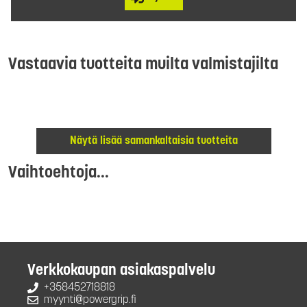
Vastaavia tuotteita muilta valmistajilta
Näytä lisää samankaltaisia tuotteita
Vaihtoehtoja...
Verkkokaupan asiakaspalvelu
+358452718818
myynti@powergrip.fi