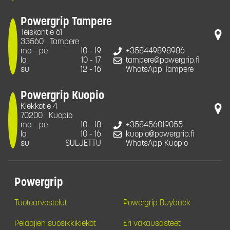
Powergrip Tampere
Teiskontie 61
33560
Tampere
ma - pe
10 - 19
+358449898986
la
10 - 17
tampere@powergrip.fi
su
12 - 16
WhatsApp Tampere
Powergrip Kuopio
Kiekkotie 4
70200
Kuopio
ma - pe
10 - 18
+358456019055
la
10 - 16
kuopio@powergrip.fi
su
SULJETTU
WhatsApp Kuopio
Powergrip
Tuotearvostelut
Powergrip Buyback
Pelaajien suosikkikiekot
Eri vakausasteet