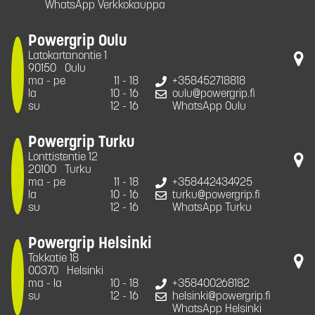
WhatsApp Verkkokauppa
Powergrip Oulu
Latokartanontie 1
90150
Oulu
ma - pe
11 - 18
+358452718818
la
10 - 16
oulu@powergrip.fi
su
12 - 16
WhatsApp Oulu
Powergrip Turku
Lonttistentie 12
20100
Turku
ma - pe
11 - 18
+358442434925
la
10 - 16
turku@powergrip.fi
su
12 - 16
WhatsApp Turku
Powergrip Helsinki
Takkatie 18
00370
Helsinki
ma - la
10 - 18
+358400268182
su
12 - 16
helsinki@powergrip.fi
WhatsApp Helsinki