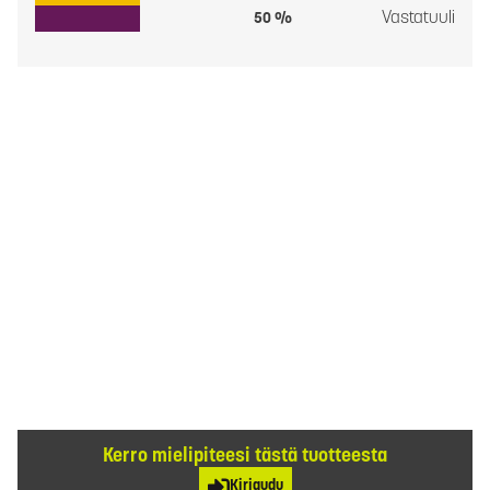
Vastatuuli
50 %
Kerro mielipiteesi tästä tuotteesta
Kirjaudu