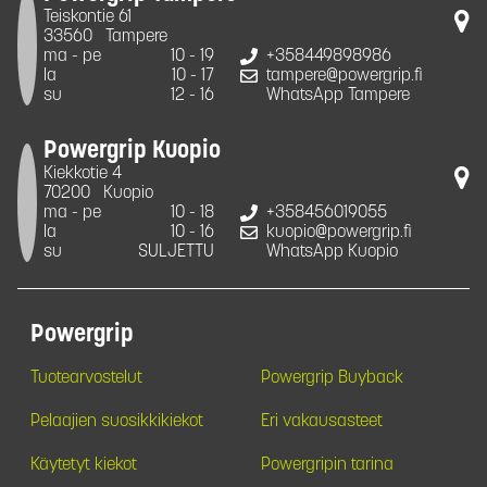
Teiskontie 61
33560
Tampere
ma - pe
10 - 19
+358449898986
la
10 - 17
tampere@powergrip.fi
su
12 - 16
WhatsApp Tampere
Powergrip Kuopio
Kiekkotie 4
70200
Kuopio
ma - pe
10 - 18
+358456019055
la
10 - 16
kuopio@powergrip.fi
su
SULJETTU
WhatsApp Kuopio
Powergrip
Tuotearvostelut
Powergrip Buyback
Pelaajien suosikkikiekot
Eri vakausasteet
Käytetyt kiekot
Powergripin tarina