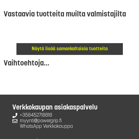
Vastaavia tuotteita muilta valmistajilta
Näytä lisää samankaltaisia tuotteita
Vaihtoehtoja...
Verkkokaupan asiakaspalvelu
+358452718818
myynti@powergrip.fi
WhatsApp Verkkokauppa