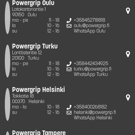
Powergrip Oulu
Latokartanontie 1
90150
Oulu
ma - pe
11 - 18
+358452718818
la
10 - 16
oulu@powergrip.fi
su
12 - 16
WhatsApp Oulu
Powergrip Turku
Lonttistentie 12
20100
Turku
ma - pe
11 - 18
+358442434925
la
10 - 16
turku@powergrip.fi
su
12 - 16
WhatsApp Turku
Powergrip Helsinki
Takkatie 18
00370
Helsinki
ma - la
10 - 18
+358400268182
su
12 - 16
helsinki@powergrip.fi
WhatsApp Helsinki
Powergrip Tampere