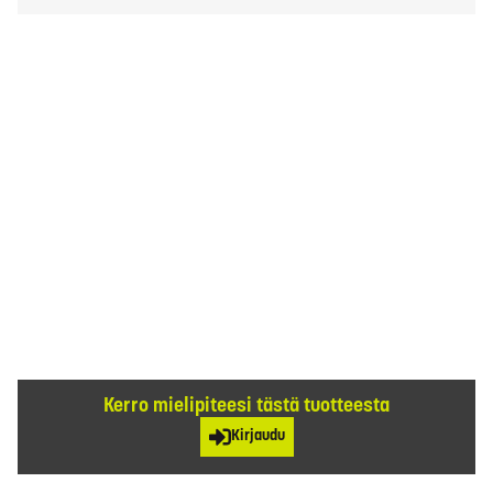
Kerro mielipiteesi tästä tuotteesta
Kirjaudu