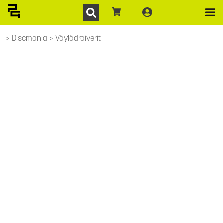
Discmania
Väylädraiverit