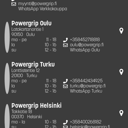
myynti@powergrip.fi
WhatsApp Verkkokauppa
Powergrip Oulu
Latokartanontie 1
90150
Oulu
ma - pe
11 - 18
+358452718818
la
10 - 16
oulu@powergrip.fi
su
12 - 16
WhatsApp Oulu
Powergrip Turku
Lonttistentie 12
20100
Turku
ma - pe
11 - 18
+358442434925
la
10 - 16
turku@powergrip.fi
su
12 - 16
WhatsApp Turku
Powergrip Helsinki
Takkatie 18
00370
Helsinki
ma - la
10 - 18
+358400268182
su
12 - 16
helsinki@powergrip.fi