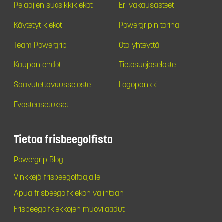
Pelaajien suosikkikiekot
Eri vakausasteet
Käytetyt kiekot
Powergripin tarina
Team Powergrip
Ota yhteyttä
Kaupan ehdot
Tietosuojaseloste
Saavutettavuusseloste
Logopankki
Evästeasetukset
Tietoa frisbeegolfista
Powergrip Blog
Vinkkejä frisbeegolfaajalle
Apua frisbeegolfkiekon valintaan
Frisbeegolfkiekkojen muovilaadut