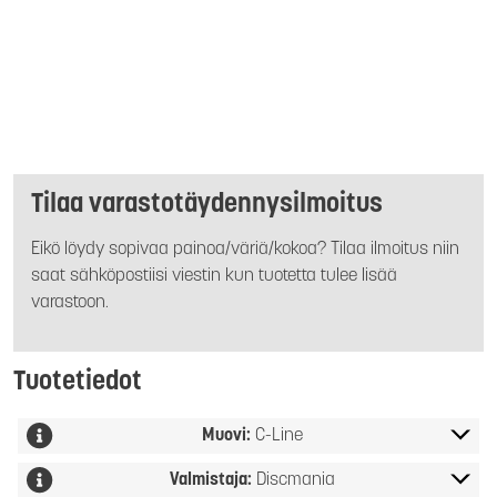
Tilaa varastotäydennysilmoitus
Eikö löydy sopivaa painoa/väriä/kokoa? Tilaa ilmoitus niin
saat sähköpostiisi viestin kun tuotetta tulee lisää
varastoon.
Tuotetiedot
Muovi:
C-Line
Valmistaja:
Discmania