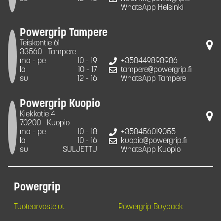
WhatsApp Helsinki
Powergrip Tampere
Teiskontie 61
33560
Tampere
ma - pe
10 - 19
+358449898986
la
10 - 17
tampere@powergrip.fi
su
12 - 16
WhatsApp Tampere
Powergrip Kuopio
Kiekkotie 4
70200
Kuopio
ma - pe
10 - 18
+358456019055
la
10 - 16
kuopio@powergrip.fi
su
SULJETTU
WhatsApp Kuopio
Powergrip
Tuotearvostelut
Powergrip Buyback